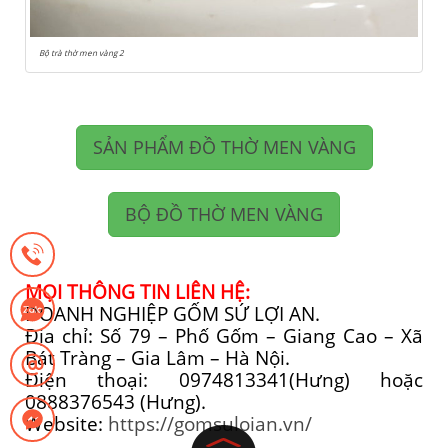
Bộ trà thờ men vàng 2
SẢN PHẨM ĐỒ THỜ MEN VÀNG
BỘ ĐỒ THỜ MEN VÀNG
MỌI THÔNG TIN LIÊN HỆ:
DOANH NGHIỆP GỐM SỨ LỢI AN.
Địa chỉ: Số 79 – Phố Gốm – Giang Cao – Xã
Bát Tràng – Gia Lâm – Hà Nội.
Điện thoại: 0974813341(Hưng) hoặc
0888376543 (Hưng).
Website:
https://gomsuloian.vn/