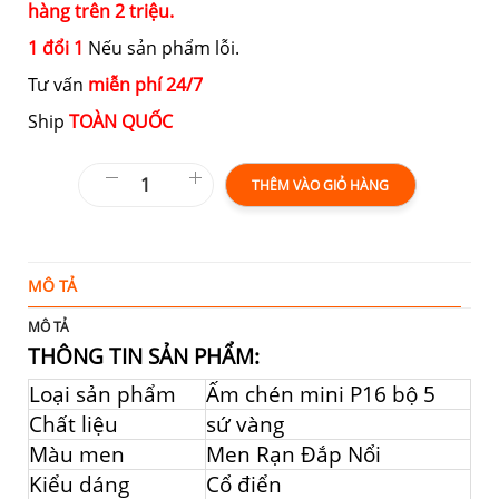
hàng trên 2 triệu.
1 đổi 1
Nếu sản phẩm lỗi.
Tư vấn
miễn phí 24/7
Ship
TOÀN QUỐC
THÊM VÀO GIỎ HÀNG
MÔ TẢ
Đ
MÔ TẢ
THÔNG TIN SẢN PHẨM:
Loại sản phẩm
Ấm chén mini P16 bộ 5
Chất liệu
sứ vàng
Màu men
Men Rạn Đắp Nổi
Kiểu dáng
Cổ điển