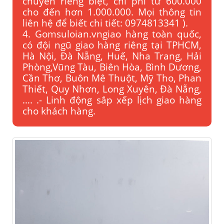
chuyển riêng biệt, chi phí tử 600.000
cho đến hơn 1.000.000. Mọi thông tin
liên hệ để biết chi tiết: 0974813341 ).
4. Gomsuloian.vngiao hàng toàn quốc,
có đội ngũ giao hàng riêng tại TPHCM,
Hà Nội, Đà Nẵng, Huế, Nha Trang, Hải
Phòng,Vũng Tàu, Biên Hòa, Bình Dương,
Cần Thơ, Buôn Mê Thuột, Mỹ Tho, Phan
Thiết, Quy Nhơn, Long Xuyên, Đà Nẵng,
…. .- Linh động sắp xếp lịch giao hàng
cho khách hàng.