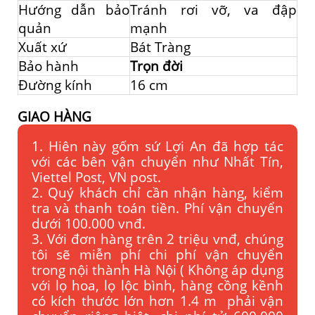
Hướng dẫn bảo
Tránh rơi vỡ, va đập
quản
mạnh
Xuất xứ
Bát Tràng
Bảo hành
Trọn đời
Đường kính
16 cm
GIAO HÀNG
1. Hiên này gốm sứ Lợi An đã hợp tác
với các bên vận chuyển như Nhất Tín,
Viettel Post, VN post.
2. Quý khách chỉ cần nhận hàng, kiểm
tra và thanh toán tiền. Phí vận chuyển
dưới 100.000 vnđ.
3. Với đơn hàng trên 2 triệu vnđ, chúng
tôi sẽ miễn phí chi phí vận chuyển
trong nội thành Hà Nội ( Không áp dụng
với lọ hoa, lọ lộc bình, hàng cồng kềnh
có kích thước lớn hơn 1.4 m phải vận