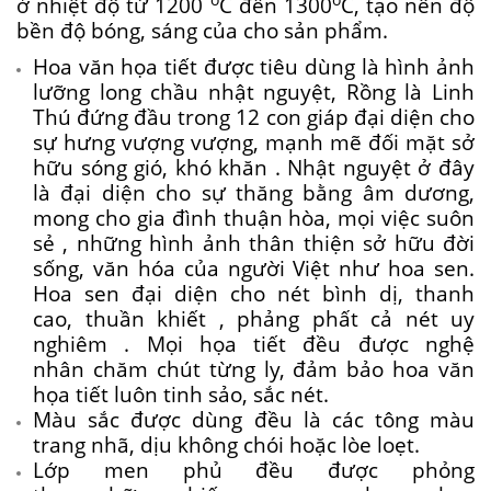
ở nhiệt độ
từ
1200
C
đến
1300
C, tạo nên độ
bền độ bóng, sáng của cho sản phẩm.
Hoa văn họa tiết được
tiêu dùng
là hình ảnh
lưỡng long chầu nhật nguyệt, Rồng là Linh
Thú đứng đầu trong 12 con giáp đại diện cho
sự
hưng vượng
vượng, mạnh mẽ đối mặt
sở
hữu
sóng gió,
khó khăn
. Nhật nguyệt ở đây
là đại diện cho sự
thăng bằng
âm dương,
mong cho gia đình thuận hòa, mọi việc
suôn
sẻ
,
những
hình ảnh
thân thiện
sở hữu
đời
sống, văn hóa của người Việt như hoa sen.
Hoa sen đại diện cho nét bình dị, thanh
cao,
thuần khiết
, phảng phất cả nét
uy
nghiêm
. Mọi họa tiết đều được nghệ
nhân
chăm chút
từng ly, đảm bảo hoa văn
họa tiết luôn tinh sảo, sắc nét.
Màu sắc được
dùng
đều là
các
tông màu
trang nhã, dịu
không
chói hoặc lòe loẹt.
Lớp men phủ đều được phỏng