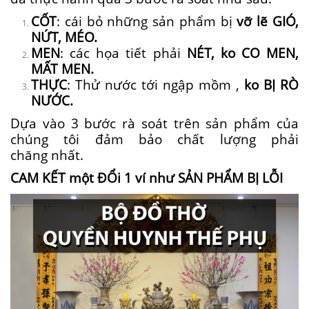
CỐT
:
cái
bỏ
những
sản phẩm bị
vỡ lẽ
GIÓ,
NỨT, MÉO.
MEN
:
các
họa tiết phải
NÉT,
ko
CO MEN,
MẤT MEN.
THỰC
: Thử nước
tới
ngập
mồm
,
ko
BỊ RÒ
NƯỚC.
Dựa vào 3 bước
rà soát
trên sản phẩm của
chúng tôi đảm bảo chất lượng
phải
chăng
nhất.
CAM KẾT
một
ĐỔi
1
ví như
SẢN PHẨM BỊ LỖI