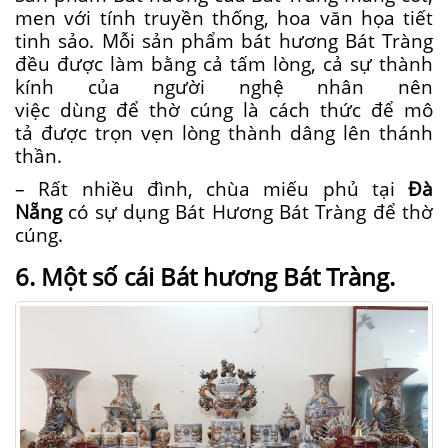
men
với
tính truyền thống, hoa văn họa tiết
tinh sảo. Mỗi sản phẩm bát hương Bát Tràng
đều được
làm
bằng cả tấm lòng, cả sự thành
kính của người nghệ nhân nên
việc
dùng
để
thờ cúng
là
cách thức
để
mô
tả
được trọn vẹn lòng thành dâng lên thánh
thần.
– Rất nhiều đình, chùa miếu phủ tại
Đà
Nẵng
có sự dụng Bát Hương Bát Tràng để thờ
cúng.
6. M
ột
số
cái
Bát hương Bát Tràng.