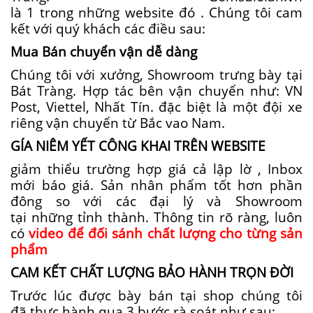
là
1
trong
những
website đó
. Chúng tôi cam
kết
với
quý khách
các
điều sau:
Mua Bán
chuyển vận
dễ dàng
Chúng tôi
với
xưởng, Showroom trưng bày tại
Bát Tràng. Hợp tác
bên
vận chuyển
như: VN
Post, Viettel, Nhất Tín.
đặc biệt
là
một
đội xe
riêng
vận chuyển
từ
Bắc vao Nam.
GÍA NIÊM YẾT CÔNG KHAI TRÊN WEBSITE
giảm thiểu
trường hợp giá cả
lập lờ
, Inbox
mới báo giá. Sản
nhân phẩm
tốt
hơn
phần
đông
so
với
các
đại lý và Showroom
tại
những
tỉnh thành
. Thông tin rõ ràng, luôn
có
video để đối sánh chất lượng cho từng sản
phẩm
CAM KẾT CHẤT LƯỢNG BẢO HÀNH TRỌN ĐỜI
Trước
lúc
được bày bán tại
shop
chúng tôi
đã
thực hành
qua 3 bước
rà soát
như sau: