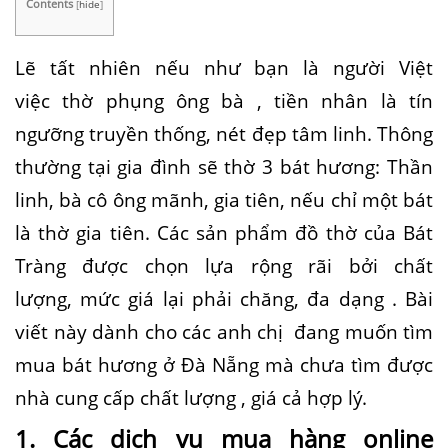
Contents
[
hide
]
Lẽ
tất nhiên nếu như bạn là người Việt
việc thờ phụng ông bà , tiền nhân là tín
ngưỡng truyền thống, nét đẹp tâm linh. Thông
thường tại gia đình sẽ thờ 3 bát hương: Thần
linh, bà cô ông mãnh, gia tiên, nếu chỉ một bát
là thờ gia tiên. C
ác
sản phẩm đồ
thờ của
Bát
Tràng được
chọn lựa rộng rãi bởi
chất
lượng,
mức giá
lại
phải chăng, đa dạng
. Bài
viết này dành cho các anh chị đang muốn tìm
mua bát hương ở Đà Nẵng mà chưa tìm được
nhà cung cấp chất lượng , giá cả hợp lý.
1
.
Các
dịch vụ
mua hàng online