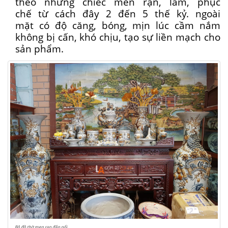
theo
những
chiếc
men rạn, lam, phục
chế
từ
cách
đây
2
đến
5 thế kỷ.
ngoài
mặt
có
độ căng, bóng, mịn
lúc
cầm nắm
không bị cấn, khó chịu, tạo sự liền mạch cho
sản phẩm.
Bộ đồ thờ men rạn đắp nổi