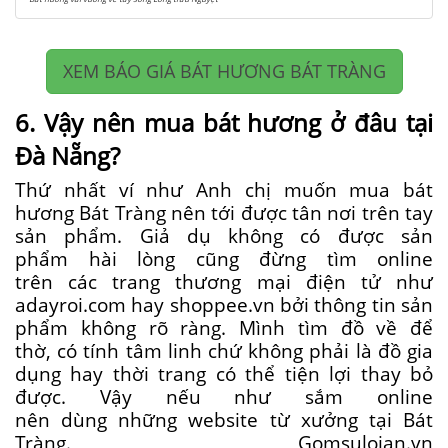
XEM BÁO GIÁ BÁT HƯƠNG BÁT TRÀNG
6. Vậy nên mua bát hương ở đâu tại
Đà Nẵng?
Thứ nhất
ví như
Anh chị
muốn
mua
bát
hương Bát Tràng nên
tới
được tân nơi trên tay
sản phẩm. G
iả dụ
không
có
được sản
phẩm
hài lòng
cũng đừng
tìm
online
trên
các
trang
thương mại
điện tử như
adayroi.com hay shoppee.vn bởi
thông tin
sản
phẩm
không rõ ràng
. Mình
tìm
đồ về để
thờ,
có
tính
tâm linh
chứ
không phải
là đồ gia
dụng hay thời trang
có
thể
tiện lợi
thay bỏ
được. Vậy
nếu như
sắm
online
nên
dùng
những
website
từ
xưởng tại Bát
Tràng. Gomsuloian.vn