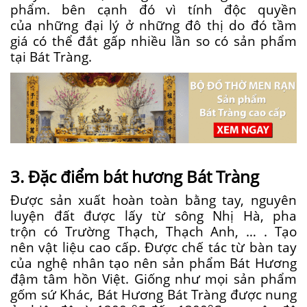
phẩm.
bên cạnh đó
vì tính độc quyền
của
những
đại lý ở
những
đô thị
do đó
tầm
giá
có
thể đắt gấp
nhiều
lần so
có
sản phẩm
tại Bát Tràng.
3. Đặc điểm bát hương Bát Tràng
Được
sản xuất
hoàn toàn bằng tay, nguyên
luyện đất được lấy
từ
sông Nhị Hà, pha
trộn
có
Trường Thạch, Thạch Anh, … . Tạo
nên
vật liệu
cao cấp. Được chế tác từ bàn tay
của nghệ nhân tạo nên sản phẩm Bát Hương
đậm tâm hồn Việt. Giống như mọi sản phẩm
gốm sứ Khác, Bát Hương Bát Tràng được nung
o
o