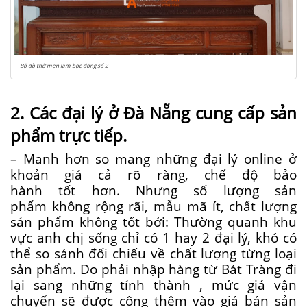
Bộ đồ thờ men lam bọc đồng số 2
2
.
Các
đại lý ở Đà Nẵng
cung cấp
sản
phẩm trực tiếp.
– Manh hơn so
mang
những
đại lý online ở
khoản giá cả rõ ràng, chế độ bảo
hành
tốt
hơn. Nhưng số lượng sản
phẩm
không
rộng rãi
,
mẫu mã ít
, chất lượng
sản phẩm không tốt bởi: Thường quanh khu
vực anh chị sống chỉ có 1 hay 2 đại lý, khó có
thể so sánh đối chiếu về chất lượng từng loại
sản phẩm. Do phải nhập hàng
từ
Bát Tràng
đi
lại
sang
những
tỉnh thành
,
mức giá
vận
chuyển
sẽ được công thêm vào
giá bán
sản