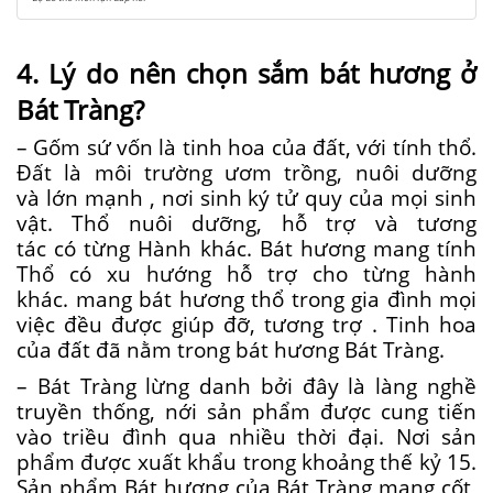
4. Lý do nên chọn
sắm
bát hương ở
Bát Tràng?
– Gốm sứ vốn là tinh hoa của đất,
với
tính thổ.
Đất là môi trường ươm trồng, nuôi dưỡng
và
lớn mạnh
, nơi sinh ký
tử quy
của mọi sinh
vật. Thổ nuôi dưỡng,
hỗ trợ
và tương
tác
có
từng Hành khác. Bát hương
mang
tính
Thổ
có
xu hướng
hỗ trợ
cho từng hành
khác.
mang
bát hương thổ trong gia đình mọi
việc đều được
giúp đỡ
,
tương trợ
. Tinh hoa
của đất đã nằm trong bát hương Bát Tràng.
– Bát Tràng
lừng danh
bởi đây là làng nghề
truyền thống, nới sản phẩm được cung tiến
vào triều đình qua
nhiều
thời đại. Nơi sản
phẩm được xuất khẩu
trong khoảng
thế kỷ 15.
Sản phẩm Bát hương của Bát Tràng
mang
cốt,