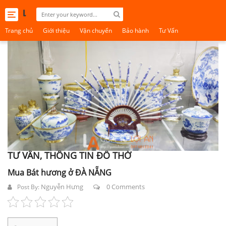
Toggle
navigation
Trang chủ
Giới thiệu
Vận chuyển
Bảo hành
Tư Vấn
TƯ VẤN, THÔNG TIN ĐỒ THỜ
Mua Bát hương ở ĐÀ NẴNG
Nguyễn Hưng
0 Comments
Post By: