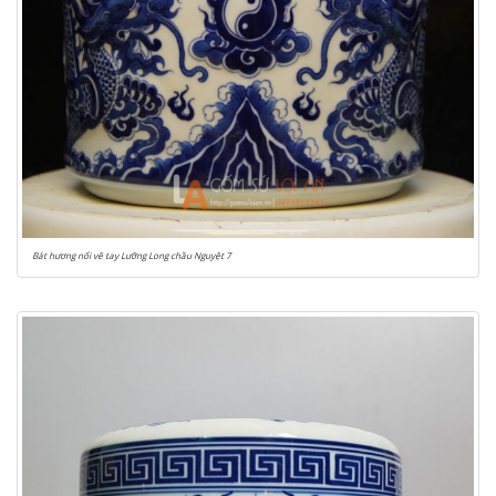
Bát hương nổi vẽ tay Lưỡng Long chầu Nguyệt 7