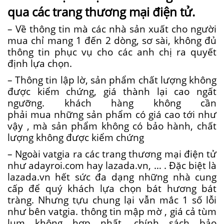
qua
các
trang
thương mại
điện tử.
– Về
thông tin
mà
các
nhà sản xuất
cho
người
mua
chỉ
mang
1
đến
2
dòng, sơ sài,
không
đủ
thông tin phục vụ cho các anh chị ra quyết
định lựa chọn.
– T
hông tin
lập lờ
, sản phẩm chất lượng không
được kiểm chứng,
giá thành
lại cao
ngất
ngưỡng.
khách hàng
không
cần
phải
mua
những
sản phẩm
có
giá cao
tới
như
vậy
, mà sản phẩm không có bảo hành, chất
lượng không được kiểm chứng
– Ngoài vatgia ra
các
trang
thương mại
điện tử
như
adayroi.com
hay
lazada.vn
, … . Đ
ặc biệt
là
lazada.vn
hết sức
đa dạng
những
nhà cung
cấp
để
quý khách lựa chọn
bát hương bát
tràng. Nhưng tựu chung lại vẫn mắc
1
số lỗi
như bên vatgia.
thông tin
mập mờ
, giá cả tùm
lum
không
hợp nhất
, chính sách bảo