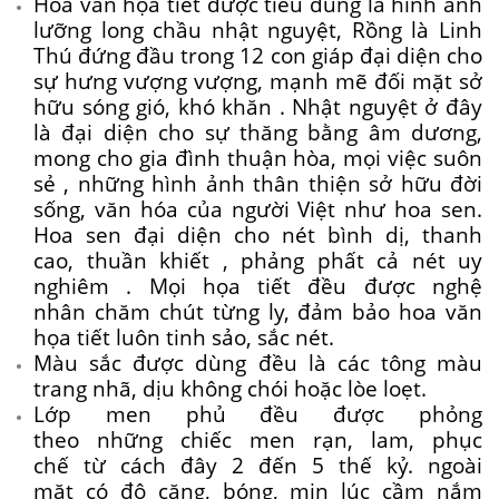
Hoa văn họa tiết được
tiêu dùng
là hình ảnh
lưỡng long chầu nhật nguyệt, Rồng là Linh
Thú đứng đầu trong 12 con giáp đại diện cho
sự
hưng vượng
vượng, mạnh mẽ đối mặt
sở
hữu
sóng gió,
khó khăn
. Nhật nguyệt ở đây
là đại diện cho sự
thăng bằng
âm dương,
mong cho gia đình thuận hòa, mọi việc
suôn
sẻ
,
những
hình ảnh
thân thiện
sở hữu
đời
sống, văn hóa của người Việt như hoa sen.
Hoa sen đại diện cho nét bình dị, thanh
cao,
thuần khiết
, phảng phất cả nét
uy
nghiêm
. Mọi họa tiết đều được nghệ
nhân
chăm chút
từng ly, đảm bảo hoa văn
họa tiết luôn tinh sảo, sắc nét.
Màu sắc được
dùng
đều là
các
tông màu
trang nhã, dịu
không
chói hoặc lòe loẹt.
Lớp men phủ đều được phỏng
theo
những
chiếc
men rạn, lam, phục
chế
từ
cách
đây
2
đến
5 thế kỷ.
ngoài
mặt
có
độ căng, bóng, mịn
lúc
cầm nắm