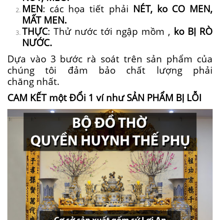
MEN
:
các
họa tiết phải
NÉT,
ko
CO MEN,
MẤT MEN.
THỰC
: Thử nước
tới
ngập
mồm
,
ko
BỊ RÒ
NƯỚC.
Dựa vào 3 bước
rà soát
trên sản phẩm của
chúng tôi đảm bảo chất lượng
phải
chăng
nhất.
CAM KẾT
một
ĐỔi
1
ví như
SẢN PHẨM BỊ LỖI