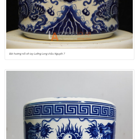
Bát hương nổi vẽ tay Lưỡng Long chầu Nguyệt 7