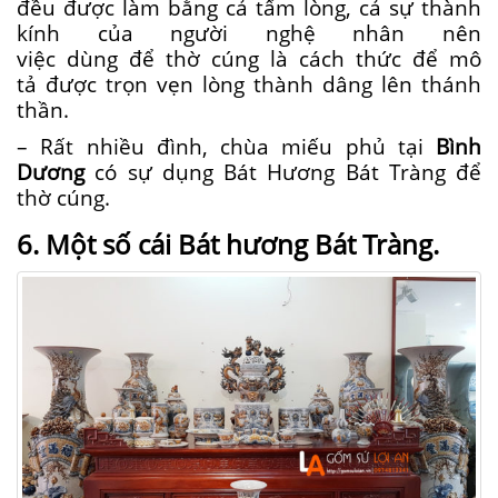
đều được
làm
bằng cả tấm lòng, cả sự thành
kính của người nghệ nhân nên
việc
dùng
để
thờ cúng
là
cách thức
để
mô
tả
được trọn vẹn lòng thành dâng lên thánh
thần.
– Rất nhiều đình, chùa miếu phủ tại
Bình
Dương
có sự dụng Bát Hương Bát Tràng để
thờ cúng.
6. M
ột
số
cái
Bát hương Bát Tràng.