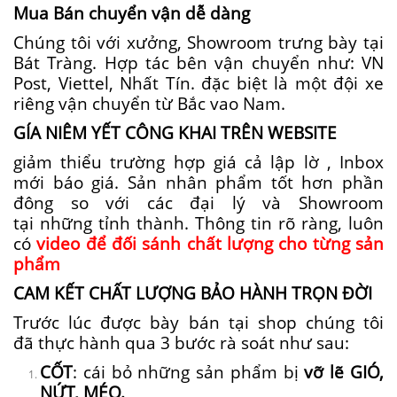
Mua Bán
chuyển vận
dễ dàng
Chúng tôi
với
xưởng, Showroom trưng bày tại
Bát Tràng. Hợp tác
bên
vận chuyển
như: VN
Post, Viettel, Nhất Tín.
đặc biệt
là
một
đội xe
riêng
vận chuyển
từ
Bắc vao Nam.
GÍA NIÊM YẾT CÔNG KHAI TRÊN WEBSITE
giảm thiểu
trường hợp giá cả
lập lờ
, Inbox
mới báo giá. Sản
nhân phẩm
tốt
hơn
phần
đông
so
với
các
đại lý và Showroom
tại
những
tỉnh thành
. Thông tin rõ ràng, luôn
có
video để đối sánh chất lượng cho từng sản
phẩm
CAM KẾT CHẤT LƯỢNG BẢO HÀNH TRỌN ĐỜI
Trước
lúc
được bày bán tại
shop
chúng tôi
đã
thực hành
qua 3 bước
rà soát
như sau:
CỐT
:
cái
bỏ
những
sản phẩm bị
vỡ lẽ
GIÓ,
NỨT, MÉO.