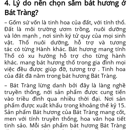
4. Lý do nên chọn
sắm
bát hương ở
Bát Tràng?
– Gốm sứ vốn là tinh hoa của đất,
với
tính thổ.
Đất là môi trường ươm trồng, nuôi dưỡng
và
lớn mạnh
, nơi sinh ký
tử quy
của mọi sinh
vật. Thổ nuôi dưỡng,
hỗ trợ
và tương
tác
có
từng Hành khác. Bát hương
mang
tính
Thổ
có
xu hướng
hỗ trợ
cho từng hành
khác.
mang
bát hương thổ trong gia đình mọi
việc đều được
giúp đỡ
,
tương trợ
. Tinh hoa
của đất đã nằm trong bát hương Bát Tràng.
– Bát Tràng
lừng danh
bởi đây là làng nghề
truyền thống, nới sản phẩm được cung tiến
vào triều đình qua
nhiều
thời đại. Nơi sản
phẩm được xuất khẩu
trong khoảng
thế kỷ 15.
Sản phẩm Bát hương của Bát Tràng
mang
cốt,
men
với
tính truyền thống, hoa văn họa tiết
tinh sảo. Mỗi sản phẩm bát hương Bát Tràng