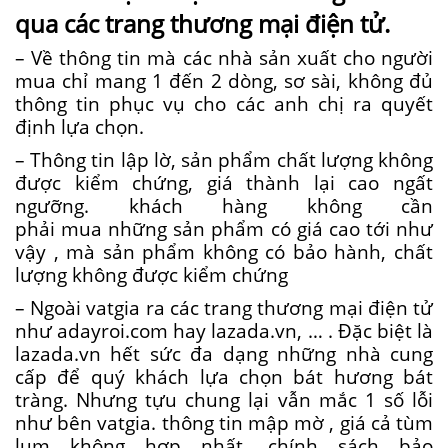
qua
các
trang
thương mại
điện tử.
– Về
thông tin
mà
các
nhà sản xuất
cho
người
mua
chỉ
mang
1
đến
2
dòng, sơ sài,
không
đủ
thông tin phục vụ cho các anh chị ra quyết
định lựa chọn.
– T
hông tin
lập lờ
, sản phẩm chất lượng không
được kiểm chứng,
giá thành
lại cao
ngất
ngưỡng.
khách hàng
không
cần
phải
mua
những
sản phẩm
có
giá cao
tới
như
vậy
, mà sản phẩm không có bảo hành, chất
lượng không được kiểm chứng
– Ngoài vatgia ra
các
trang
thương mại
điện tử
như
adayroi.com
hay
lazada.vn
, … . Đ
ặc biệt
là
lazada.vn
hết sức
đa dạng
những
nhà cung
cấp
để
quý khách lựa chọn
bát hương bát
tràng. Nhưng tựu chung lại vẫn mắc
1
số lỗi
như bên vatgia.
thông tin
mập mờ
, giá cả tùm
lum
không
hợp nhất
, chính sách bảo