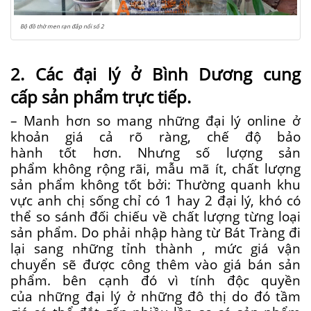
Bộ đồ thờ men rạn đắp nổi số 2
2
.
Các
đại lý ở Bình Dương
cung
cấp
sản phẩm trực tiếp.
– Manh hơn so
mang
những
đại lý online ở
khoản giá cả rõ ràng, chế độ bảo
hành
tốt
hơn. Nhưng số lượng sản
phẩm
không
rộng rãi
,
mẫu mã ít
, chất lượng
sản phẩm không tốt bởi: Thường quanh khu
vực anh chị sống chỉ có 1 hay 2 đại lý, khó có
thể so sánh đối chiếu về chất lượng từng loại
sản phẩm. Do phải nhập hàng
từ
Bát Tràng
đi
lại
sang
những
tỉnh thành
,
mức giá
vận
chuyển
sẽ được công thêm vào
giá bán
sản
phẩm.
bên cạnh đó
vì tính độc quyền
của
những
đại lý ở
những
đô thị
do đó
tầm