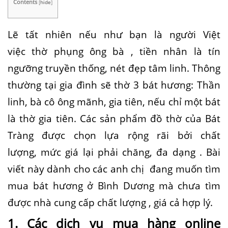
Contents
[
hide
]
Lẽ
tất nhiên nếu như bạn là người Việt
việc thờ phụng ông bà , tiền nhân là tín
ngưỡng truyền thống, nét đẹp tâm linh. Thông
thường tại gia đình sẽ thờ 3 bát hương: Thần
linh, bà cô ông mãnh, gia tiên, nếu chỉ một bát
là thờ gia tiên. C
ác
sản phẩm đồ
thờ của
Bát
Tràng được
chọn lựa rộng rãi bởi
chất
lượng,
mức giá
lại
phải chăng, đa dạng
. Bài
viết này dành cho các anh chị đang muốn tìm
mua bát hương ở Bình Dương mà chưa tìm
được nhà cung cấp chất lượng , giá cả hợp lý.
1
.
Các
dịch vụ
mua hàng online