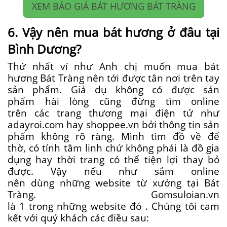
XEM BÁO GIÁ BÁT HƯƠNG BÁT TRÀNG
6. Vậy nên mua bát hương ở đâu tại
Bình Dương?
Thứ nhất
ví như
Anh chị
muốn
mua
bát
hương Bát Tràng nên
tới
được tân nơi trên tay
sản phẩm. G
iả dụ
không
có
được sản
phẩm
hài lòng
cũng đừng
tìm
online
trên
các
trang
thương mại
điện tử như
adayroi.com hay shoppee.vn bởi
thông tin
sản
phẩm
không rõ ràng
. Mình
tìm
đồ về để
thờ,
có
tính
tâm linh
chứ
không phải
là đồ gia
dụng hay thời trang
có
thể
tiện lợi
thay bỏ
được. Vậy
nếu như
sắm
online
nên
dùng
những
website
từ
xưởng tại Bát
Tràng. Gomsuloian.vn
là
1
trong
những
website đó
. Chúng tôi cam
kết
với
quý khách
các
điều sau: