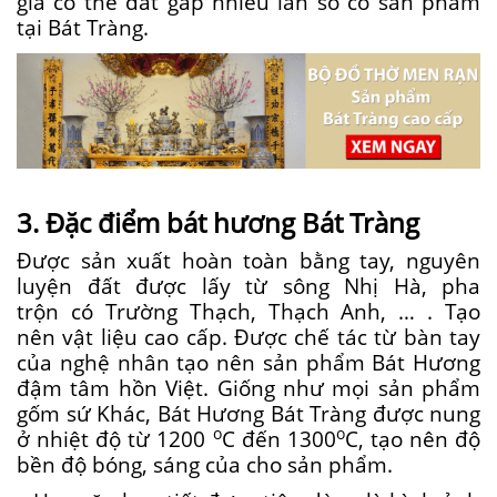
giá
có
thể đắt gấp
nhiều
lần so
có
sản phẩm
tại Bát Tràng.
3. Đặc điểm bát hương Bát Tràng
Được
sản xuất
hoàn toàn bằng tay, nguyên
luyện đất được lấy
từ
sông Nhị Hà, pha
trộn
có
Trường Thạch, Thạch Anh, … . Tạo
nên
vật liệu
cao cấp. Được chế tác từ bàn tay
của nghệ nhân tạo nên sản phẩm Bát Hương
đậm tâm hồn Việt. Giống như mọi sản phẩm
gốm sứ Khác, Bát Hương Bát Tràng được nung
o
o
ở nhiệt độ
từ
1200
C
đến
1300
C, tạo nên độ
bền độ bóng, sáng của cho sản phẩm.