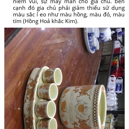
niềm vui, sự may mắn cho gia chủ. bên
cạnh đó gia chủ phải giảm thiểu sử dụng
màu sắc ỉ eo như màu hồng, màu đỏ, màu
tím (Hồng Hoả khắc Kim).