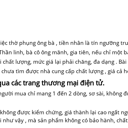
việc thờ phụng ông bà , tiền nhân là tín ngưỡng tr
hần linh, bà cô ông mãnh, gia tiên, nếu chỉ một bát
ởi
chất lượng,
mức giá
lại
phải chăng, đa dạng
. Bà
hưa tìm được nhà cung cấp chất lượng , giá cả h
qua
các
trang
thương mại
điện tử.
người mua
chỉ
mang
1
đến
2
dòng, sơ sài,
không
đủ
g không được kiểm chứng,
giá thành
lại cao
ngất
ng
ới
như vậy
, mà sản phẩm không có bảo hành, chấ