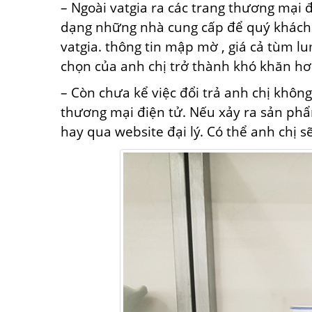
– Ngoài vatgia ra
các
trang
thương mại
dạng
những
nhà cung cấp
để
quý khách
vatgia.
thông tin
mập mờ
, giá cả tùm l
chọn
của
anh chị
trở thành
khó khăn
hơ
– Còn chưa kể việc đổi trả anh chị không
thương mại điện tử. Nếu xảy ra sản phẩn
hay qua website đại lý. Có thể anh chị s