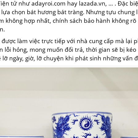
điện tử như
adayroi.com
hay
lazada.vn
, … . Đ
ặc bi
 lựa chọn
bát hương bát tràng. Nhưng tựu chung 
um
không
hợp nhất
, chính sách bảo hành
không rõ
n.
 được làm việc trực tiếp với nhà cung cấp mà lại p
 lỗi hỏng, mong muốn đổi trả, thời gian sẽ bị kéo 
ẽ lỡ ngày, giờ, lỡ chuyện khi phát sinh những vấn 