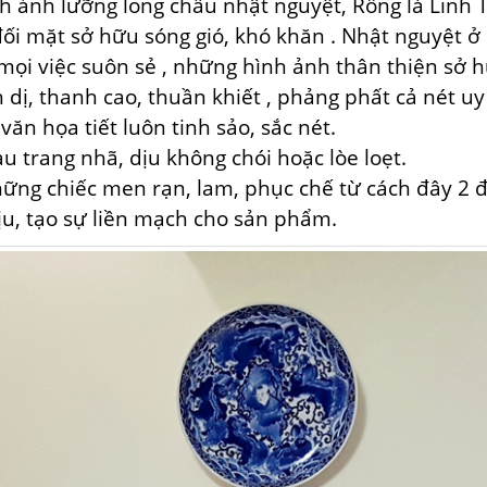
h ảnh lưỡng long chầu nhật nguyệt, Rồng là Linh 
đối mặt
sở hữu
sóng gió,
khó khăn
. Nhật nguyệt ở
mọi việc
suôn sẻ
,
những
hình ảnh
thân thiện
sở 
 dị, thanh cao,
thuần khiết
, phảng phất cả nét
uy
văn họa tiết luôn tinh sảo, sắc nét.
u trang nhã, dịu
không
chói hoặc lòe loẹt.
hững
chiếc
men rạn, lam, phục chế
từ
cách
đây
2
u, tạo sự liền mạch cho sản phẩm.