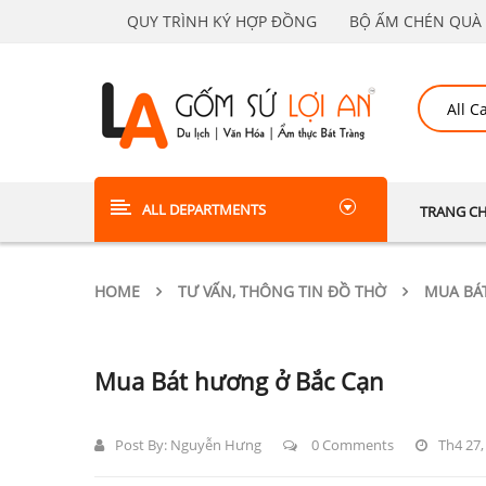
QUY TRÌNH KÝ HỢP ĐỒNG
BỘ ẤM CHÉN QUÀ 
ALL DEPARTMENTS
TRANG C
HOME
TƯ VẤN, THÔNG TIN ĐỒ THỜ
MUA BÁ
Mua Bát hương ở Bắc Cạn
Post By:
Nguyễn Hưng
0 Comments
Th4 27,