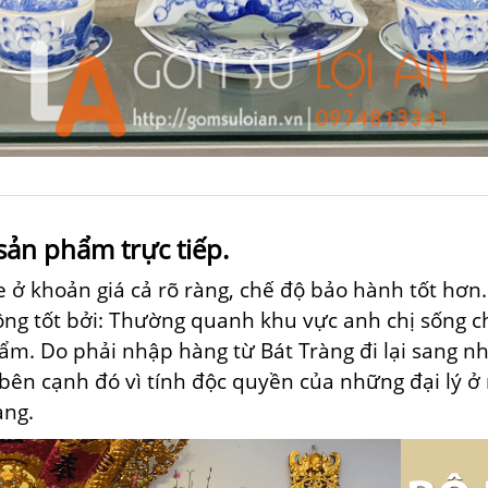
sản phẩm trực tiếp.
ne ở khoản giá cả rõ ràng, chế độ bảo hành
tốt
hơn.
ng tốt bởi: Thường quanh khu vực anh chị sống chỉ 
phẩm. Do phải nhập hàng
từ
Bát Tràng
đi lại
sang
n
bên cạnh đó
vì tính độc quyền của
những
đại lý ở
àng.