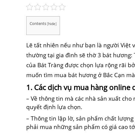
Contents
[
hide
]
Lẽ
tất nhiên nếu như bạn là người Việt 
thường tại gia đình sẽ thờ 3 bát hương: T
của
Bát Tràng được
chọn lựa rộng rãi b
muốn tìm mua bát hương ở Bắc Cạn mà c
1
.
Các
dịch vụ
mua hàng online 
– Về
thông tin
mà
các
nhà sản xuất
cho
quyết định lựa chọn.
– T
hông tin
lập lờ
, sản phẩm chất lượn
phải
mua
những
sản phẩm
có
giá cao
t