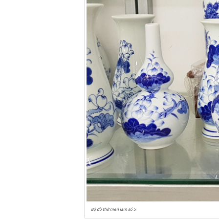
Bộ đồ thờ men lam số 5