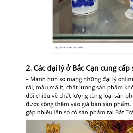
Bộ đồ thờ men lam số 6
2
.
Các
đại lý ở Bắc Cạn
cung cấp
– Manh hơn so
mang
những
đại lý onli
rãi
,
mẫu mã ít
, chất lượng sản phẩm khô
đối chiếu về chất lượng từng loại sản 
được công thêm vào
giá bán
sản phẩm.
gấp
nhiều
lần so
có
sản phẩm tại Bát Tr