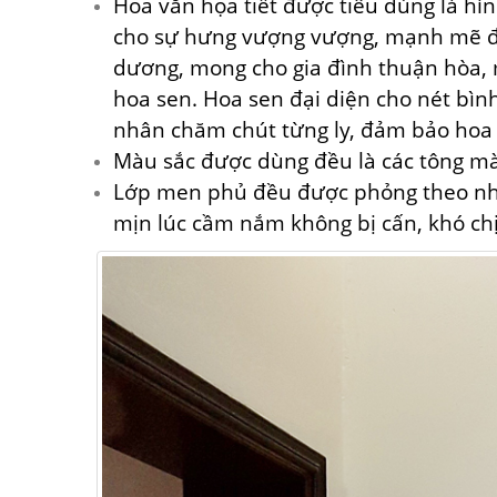
Hoa văn họa tiết được
tiêu dùng
là hìn
cho sự
hưng vượng
vượng, mạnh mẽ 
dương, mong cho gia đình thuận hòa, 
hoa sen. Hoa sen đại diện cho nét bình
nhân
chăm chút
từng ly, đảm bảo hoa 
Màu sắc được
dùng
đều là
các
tông mà
Lớp men phủ đều được phỏng theo
n
mịn
lúc
cầm nắm không bị cấn, khó chị