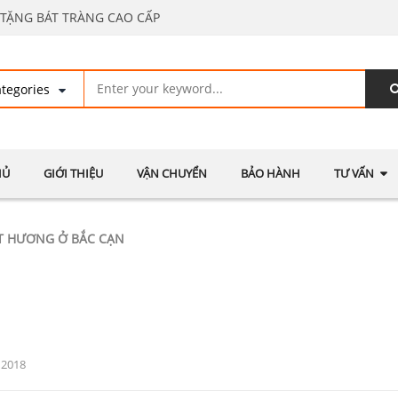
TẶNG BÁT TRÀNG CAO CẤP
HỦ
GIỚI THIỆU
VẬN CHUYỂN
BẢO HÀNH
TƯ VẤN
T HƯƠNG Ở BẮC CẠN
 2018