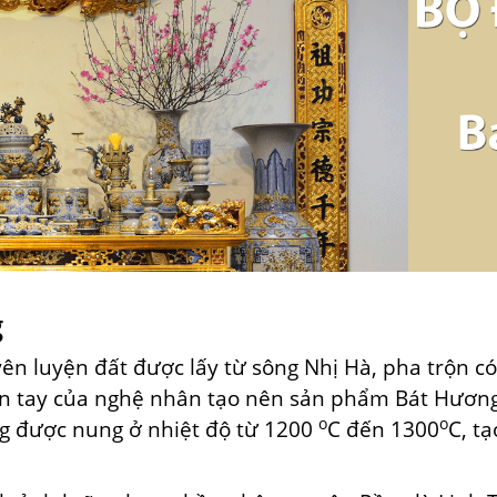
g
ên luyện đất được lấy
từ
sông Nhị Hà, pha trộn
c
àn tay của nghệ nhân tạo nên sản phẩm Bát Hươn
o
o
g được nung ở nhiệt độ
từ
1200
C
đến
1300
C, t