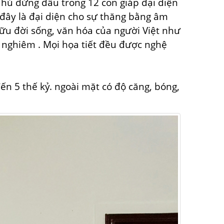
Thú đứng đầu trong 12 con giáp đại diện
 đây là đại diện cho sự
thăng bằng
âm
hữu
đời sống, văn hóa của người Việt như
 nghiêm
. Mọi họa tiết đều được nghệ
đến
5 thế kỷ.
ngoài mặt
có
độ căng, bóng,