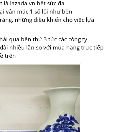
ệt
là lazada.vn
hết sức
đa
lại vẫn mắc
1
số lỗi như bên
 ràng
,
những
điều
khiến cho
việc
lựa
hải qua bên thứ 3 tức các công ty
dài nhiều lần so với mua hàng trực tiếp
đề trên