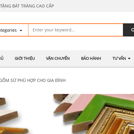
TẶNG BÁT TRÀNG CAO CẤP
HỦ
GIỚI THIỆU
VẬN CHUYỂN
BẢO HÀNH
TƯ VẤN
ỐM SỨ PHÙ HỢP CHO GIA ĐÌNH