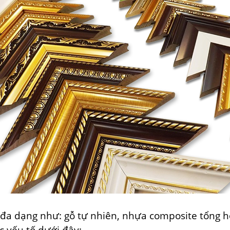
 đa dạng như: gỗ tự nhiên, nhựa composite tổng h
c yếu tố dưới đây: