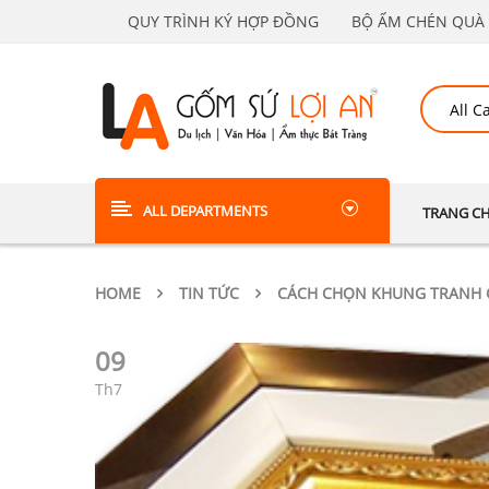
QUY TRÌNH KÝ HỢP ĐỒNG
BỘ ẤM CHÉN QUÀ 
ALL DEPARTMENTS
TRANG C
HOME
TIN TỨC
CÁCH CHỌN KHUNG TRANH G
09
Th7