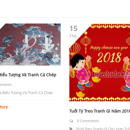
15
Th6
Biểu Tượng Và Tranh Cá Chép
mments
a Biểu Tượng Và Tranh Cá Chép
More
Tuổi Tý Treo Tranh Gì Năm 201
0 Comments
2018 Treo Tranh Gì Cho Hợp Tuổ