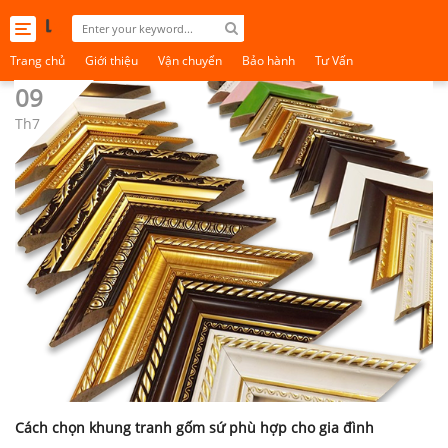
Toggle
navigation
Trang chủ
Giới thiệu
Vận chuyển
Bảo hành
Tư Vấn
09
Th7
Cách chọn khung tranh gốm sứ phù hợp cho gia đình