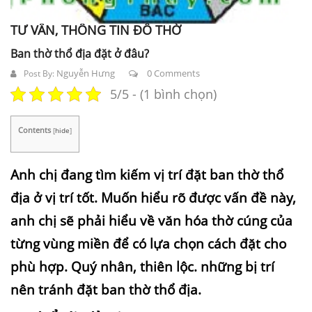
TƯ VẤN, THÔNG TIN ĐỒ THỜ
Ban thờ thổ địa đặt ở đâu?
Nguyễn Hưng
0 Comments
Post By:
5/5 - (1 bình chọn)
Contents
[
hide
]
Anh chị đang tìm kiếm vị trí đặt ban thờ thổ
địa ở vị trí tốt. Muốn hiểu rõ được vấn đề này,
anh chị sẽ phải hiểu về văn hóa thờ cúng của
từng vùng miền để có lựa chọn cách đặt cho
phù hợp. Quý nhân, thiên lộc. những bị trí
nên tránh đặt ban thờ thổ địa.