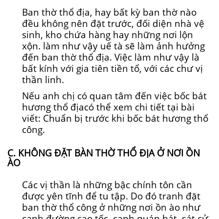
Ban thờ thổ địa, hay bất kỳ ban thờ nào
đều không nên đặt trước, đối diện nhà vệ
sinh, kho chứa hàng hay những nơi lộn
xộn. làm như vậy uế tà sẽ làm ảnh hưởng
đến ban thờ thổ địa. Việc làm như vậy là
bất kính với gia tiên tiền tổ, với các chư vị
thần linh.
Nếu anh chị có quan tâm đến việc bốc bát
hương thổ địacó thể xem chi tiết tại bài
viết: Chuẩn bị trước khi bốc bát hương thổ
công.
C. KHÔNG ĐẶT BÀN THỜ THỔ ĐỊA Ở NƠI ỒN
ÀO
Các vị thần là những bậc chính tôn cần
được yên tĩnh để tu tập. Do đó tranh đặt
ban thờ thổ công ở những nơi ồn ào như
cạnh đường cao tốc, cạnh quán hát, sát cử