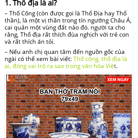
1. Thổ địa là ai?
– Thổ Công (còn được gọi là Thổ Địa hay Thổ
thần), là một vị thần trong tín ngưỡng Châu Á,
cai quản một vùng đất nào đó. người ta cho
rằng, Thổ địa rất thích đùa nghịch với trẻ con
và rất thích ăn tỏi.
– Nếu anh chị quan tâm đến nguồn gốc của
ngài có thể xem bài viết:
Thổ công, thổ địa là
ai, đóng vai trò ra sao trong văn hóa Việ
t
.