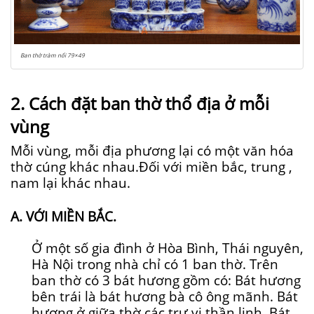
Ban thờ tràm nổi 79×49
2. Cách đặt ban thờ thổ địa ở mỗi
vùng
Mỗi vùng, mỗi địa phương lại có một văn hóa
thờ cúng khác nhau.Đối với miền bắc, trung ,
nam lại khác nhau.
A. VỚI MIỀN BẮC.
Ở một số gia đình ở Hòa Bình, Thái nguyên,
Hà Nội trong nhà chỉ có 1 ban thờ. Trên
ban thờ có 3 bát hương gồm có: Bát hương
bên trái là bát hương bà cô ông mãnh. Bát
hương ở giữa thờ các trư vị thần linh. Bát