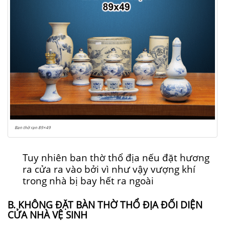
Ban thờ rạn 89×49
Tuy nhiên ban thờ thổ địa nếu đặt hương
ra cửa ra vào bởi vì như vậy vượng khí
trong nhà bị bay hết ra ngoài
B. KHÔNG ĐẶT BÀN THỜ THỔ ĐỊA ĐỐI DIỆN
CỬA NHÀ VỆ SINH