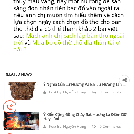
thủy màu vàng, hay một hũ rỗng để sẵn
sàng đón nhận tiền bạc đổ vào ngoài ra
nếu anh chị muốn tìm hiểu thêm về cách
lựa chọn ngày cách chọn đồ thờ cho ban
thờ thổ địa có thể tham khảo 2 bài viết
sau:
Mách anh chị cách lập bàn thờ ngoài
trời
và
Mua bộ đồ thờ thổ địa thần tài ở
đâu?
RELATED NEWS
Ý Nghĩa Của Lư Hương Và Bài Lư Hương Tán
Post By:
Nguyễn Hưng
0 Comments
Ý Kiến Cộng Đồng Cháy Bát Hương Là Điềm Dữ
Hay Lành.
Post By:
Nguyễn Hưng
0 Comments