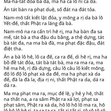
Ma-ha-tát đỏa bà da, ma ha ca lô ni ca da.
Án tát bàn ra phạt duệ, số đát na đát tỏa.
Nam-mô tất kiết lật đỏa, y mông a rị da bà lô
Yết-đế, thất Phật ra lăng đà bà.
Nam-mô na ra cẩn trì hê rị, ma ha bàn đa sa
mế, tát bà a tha đậu du bằng, a thệ dựng, tát
bà tát đa, na ma bà đà, ma phạt đặc đậu, đát
điệt tha.
Án a bà lô hê, lô ca đế, ca ra đế, di hê rị, ma ha
bồ đề tát đỏa, tát bà tát bà, ma ra ma ra, ma
hê ma hê, rị đà dựng, câu lô câu lô kiết mông,
độ lô độ lô phạt xà da đế, ma ha phạt xà da
đế, đà la đà la, địa rị ni, thất Phật ra da, dá ra
dá ra.
Ma mạ phạt ma ra, mục đế lệ, y hê y hê, thất
na thất na, a ra sâm Phật ra xá lợi, phạt sa
phạt sâm, Phật ra xá da, hô lô hô lô ma ra, hô
lô hô lô hê rị, ta ra ta ra, tất rị tất rị, tô rô tô rô,