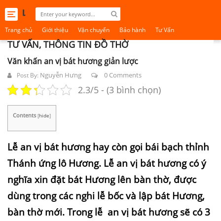
Toggle
navigation
Trang chủ
Giới thiệu
Vận chuyển
Bảo hành
Tư Vấn
TƯ VẤN, THÔNG TIN ĐỒ THỜ
Văn khấn an vị bát hương giản lược
Nguyễn Hưng
0 Comments
Post By:
2.3/5 - (3 bình chọn)
Contents
[
hide
]
Lễ an vị bát hương hay còn gọi bái bạch thỉnh
Thánh ứng lô Hương. Lễ an vị bát hương có ý
nghĩa xin đặt bát Hương lên bàn thờ, được
dùng trong các nghi lễ bốc và lập bát Hương,
bàn thờ mới. Trong lễ an vị bát hương sẽ có 3