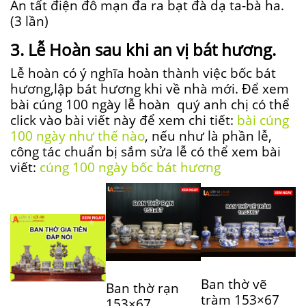
Án tất điện đô mạn đa ra bạt đà dạ ta-bà ha.
(3 lần)
3. Lễ Hoàn sau khi an vị bát hương.
Lễ hoàn có ý nghĩa hoàn thành việc bốc bát
hương,lập bát hương khi về nhà mới. Để xem
bài cúng 100 ngày lễ hoàn quý anh chị có thể
click vào bài viết này để xem chi tiết:
bài cúng
100 ngày như thế nào
, nếu như là phần lễ,
công tác chuẩn bị sắm sửa lễ có thể xem bài
viết:
cúng 100 ngày bốc bát hương
Ban thờ vẽ
Ban thờ rạn
tràm 153×67
153×67