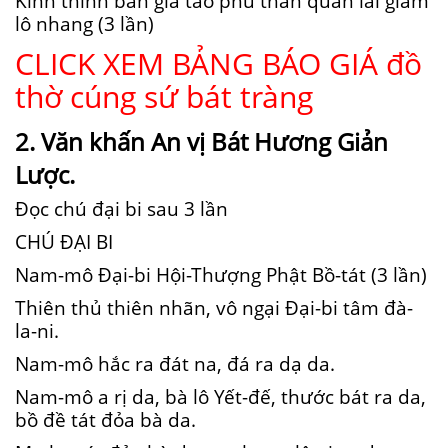
Kính thỉnh bản gia táo phủ thần quân lai giám
lô nhang (3 lần)
CLICK XEM BẢNG BÁO GIÁ đồ
thờ cúng sứ bát tràng
2. Văn khấn An vị Bát Hương Giản
Lược.
Đọc chú đại bi sau 3 lần
CHÚ ĐẠI BI
Nam-mô Đại-bi Hội-Thượng Phật Bồ-tát (3 lần)
Thiên thủ thiên nhãn, vô ngại Đại-bi tâm đà-
la-ni.
Nam-mô hắc ra đát na, đá ra dạ da.
Nam-mô a rị da, bà lô Yết-đế, thước bát ra da,
bồ đề tát đỏa bà da.