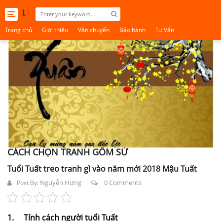
Toggle
navigation
Trang chủ
Giới thiệu
Vận chuyển
Bảo hành
Tư Vấn
CÁCH CHỌN TRANH GỐM SỨ
Tuổi Tuất treo tranh gì vào năm mới 2018 Mậu Tuất
Nguyễn Hưng
0 Comments
Post By:
1.
Tính cách người tuổi Tuất