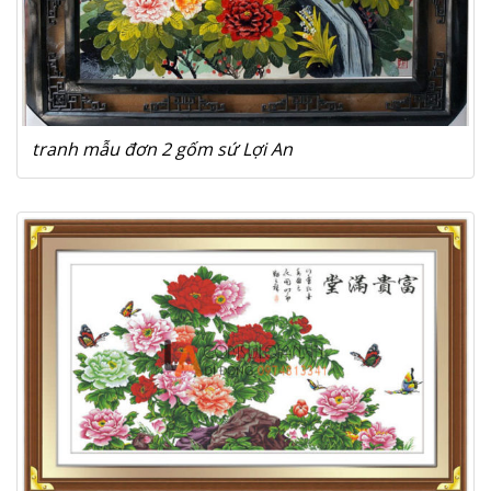
tranh mẫu đơn 2 gốm sứ Lợi An