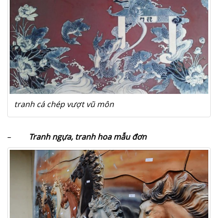
tranh cá chép vượt vũ môn
–
Tranh ngựa, tranh hoa mẫu đơn