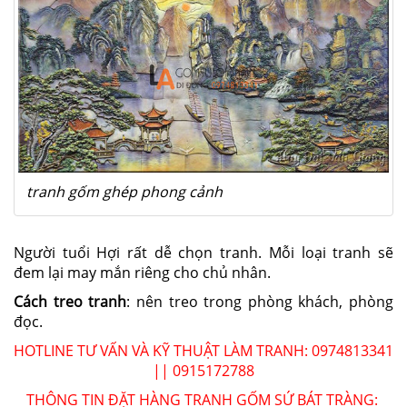
tranh gốm ghép phong cảnh
Người tuổi Hợi rất dễ chọn tranh. Mỗi loại tranh sẽ
đem lại may mắn riêng cho chủ nhân.
Cách treo tranh
: nên treo trong phòng khách, phòng
đọc.
HOTLINE TƯ VẤN VÀ KỸ THUẬT LÀM TRANH: 0974813341
|| 0915172788
THÔNG TIN ĐẶT HÀNG TRANH GỐM SỨ BÁT TRÀNG: