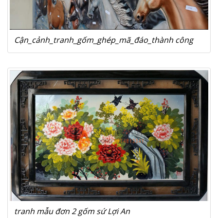
Cận_cảnh_tranh_gốm_ghép_mã_đáo_thành công
tranh mẫu đơn 2 gốm sứ Lợi An