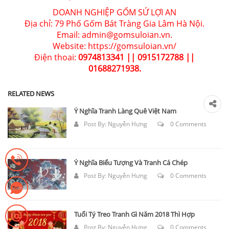
DOANH NGHIỆP GỐM SỨ LỢI AN
Địa chỉ: 79 Phố Gốm Bát Tràng Gia Lâm Hà Nội.
Email: admin@gomsuloian.vn.
Website: https://gomsuloian.vn/
Điện thoai:
0974813341 || 0915172788 ||
01688271938.
RELATED NEWS
Ý Nghĩa Tranh Làng Quê Việt Nam
Post By:
Nguyễn Hưng
0 Comments
Ý Nghĩa Biểu Tượng Và Tranh Cá Chép
Post By:
Nguyễn Hưng
0 Comments
Tuổi Tý Treo Tranh Gì Năm 2018 Thì Hợp
Post By:
Nguyễn Hưng
0 Comments