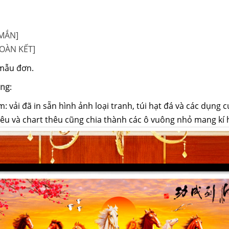
 MẮN]
ĐOÀN KẾT]
mẫu
đơn.
ong
:
: vải đã in sẵn hình ảnh
loại
tranh, túi hạt đá và
các
dụng c
thêu và chart thêu cũng chia thành
các
ô vuông nhỏ
mang
kí