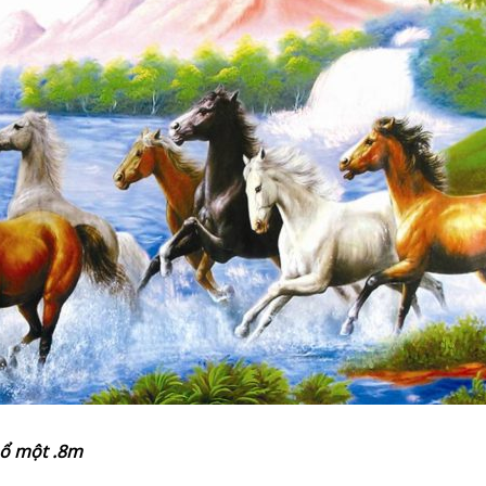
hổ
một
.8m