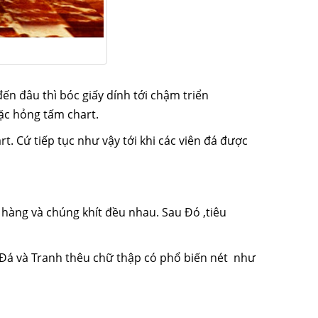
đến
đâu thì bóc giấy dính
tới
chậm triển
ặc hỏng tấm chart.
rt. Cứ
tiếp tục
như vậy
tới
khi
các
viên đá được
hàng và chúng khít đều nhau. Sau
Đó
,
tiêu
Đá và Tranh thêu chữ thập
có
phổ biến
nét
như