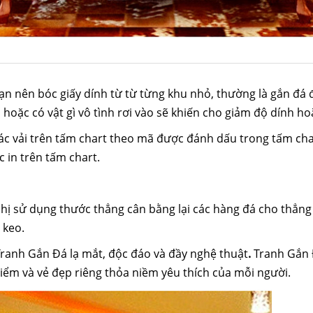
 Bạn nên bóc giấy dính
từ
từ từng khu nhỏ, thường là gắn đá
i hoặc
có
vật gì vô tình rơi vào sẽ
khiến cho
giảm độ dính ho
ác
vải trên tấm chart theo mã được đánh dấu trong tấm cha
 in trên tấm chart.
hị
sử dụng
thước thẳng
cân bằng
lại
các
hàng đá cho thẳng 
 keo.
ranh Gắn Đá lạ mắt, độc đáo và đầy nghệ thuật
.
Tranh Gắn 
iểm và vẻ đẹp riêng thỏa niềm
yêu thích
của mỗi người.