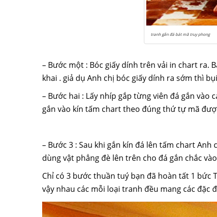
tranh gắn đá bát mã truy phong
– Bước
một
: Bóc giấy dính trên vải in chart ra.
khai
.
giả dụ
Anh chị
bóc giấy dính ra sớm thì bụ
– Bước
hai
: Lấy nhíp gắp từng viên đá gắn vào
c
gắn vào kín tấm chart theo đúng
thứ tự
mã được
– Bước 3 : Sau
khi
gắn kín đá lên tấm chart
Anh c
dùng
vật phẳng đè lên trên cho đá gắn chắc vào
Chỉ
có
3 bước
thuần tuý
bạn đã
hoàn tất
1
bức T
vậy
nhau
các
mỗi
loại
tranh đều
mang
các
đặc đ