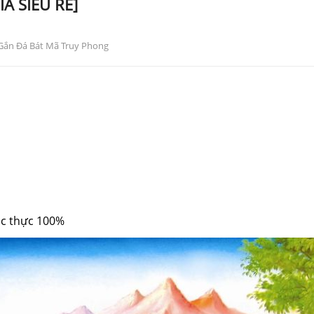
IÁ SIÊU RẺ]
Gắn Đá Bát Mã Truy Phong
c thực
100%