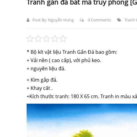
Tranh gắn đá bát mã truy phong [G
Post By:
Nguyễn Hưng
0 Comments
Tranh 
* Bộ kít
vật liệu
Tranh Gắn Đá bao gồm:
+ Vải nền ( cao cấp),
với
phủ keo.
+
nguyên liệu
đá.
+ Kìm gắp đá.
+ Khay
cất
.
+Kích thước tranh: 180 X 65 cm. Tranh in màu
xá