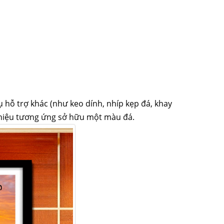
ụ
hỗ trợ
khác (như keo dính, nhíp kẹp đá, khay
 hiệu tương ứng
sở hữu
một
màu đá.