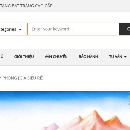
TẶNG BÁT TRÀNG CAO CẤP
HỦ
GIỚI THIỆU
VẬN CHUYỂN
BẢO HÀNH
TƯ VẤN
 PHONG [GIÁ SIÊU RẺ]