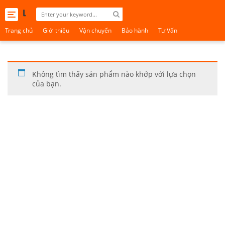
Toggle
navigation
Trang chủ
Giới thiệu
Vận chuyển
Bảo hành
Tư Vấn
Không tìm thấy sản phẩm nào khớp với lựa chọn
của bạn.