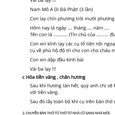
Vái ba lạy !!!
Nam Mô A Di Đà Phật! (3 lần)
Con lạy chín phương trời mười phương Ph
Hôm nay là ngày …. tháng …. năm ….
Tên con là ………… (Tín chủ của ………. địa
Con xin kính lạy các cụ tổ tiên nội ng
cụ về phù hộ độ trì cho con cho cháu 
Con xin dập đầu kính bái
Vái ba lạy !!!
c Hóa tiền vàng , chân hương
Sau khi hương tàn hết, quý anh chị sẽ 
với tiền vàng.
Sau đó lấy toàn bộ khí cụ trên bàn thờ
2. CHUYỂN BÀN THỜ TỦ THỜ TỪ NHÀ CŨ SANG NHÀ MỚI.