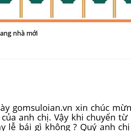
sang nhà mới
 này gomsuloian.vn xin chúc mừn
của anh chị. Vậy khi chuyển từ
hay lễ bái gì không ? Quý anh c