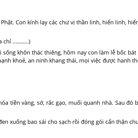
ật. Con kính lạy các chư vị thần linh, hiển linh, hiể
 chỉ ………..)
oại sống khôn thác thiêng, hôm nay con làm lễ bốc bát
mạnh khoẻ, an ninh khang thái, mọi việc được hanh th
hóa tiền vàng, sớ, rắc gạo, muối quanh nhà. Sau đó 
 đen xuống bao sái cho sạch rồi đóng gói cẩn thận c