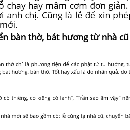
 chay hay mâm cơm đơn giản. V
i anh chị. Cũng là lễ để xin phé
 mới.
yển bàn thờ, bát hương từ nhà c
n thờ chỉ là phương tiện để các phật tử tu hướng, t
g bát hương, bàn thờ. Tốt hay xấu là do nhân quả, do 
ờ có thiêng, có kiêng có lành”, “Trần sao âm vậy” n
g nhà mới sẽ bao gồm có: lễ cúng tạ nhà cũ, chuyển b