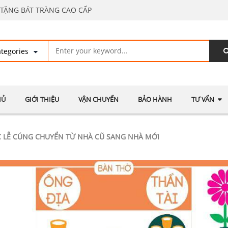
TẶNG BÁT TRÀNG CAO CẤP
HỦ
GIỚI THIỆU
VẬN CHUYỂN
BẢO HÀNH
TƯ VẤN
C LỄ CÚNG CHUYỂN TỪ NHÀ CŨ SANG NHÀ MỚI