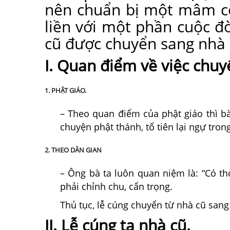
nên chuẩn bị một mâm cỗ
liền với một phần cuộc đờ
cũ được chuyển sang nhà
I. Quan điểm về việc chu
1. PHẬT GIÁO.
– Theo quan điểm của phật giáo thì bà
chuyện phật thánh, tổ tiên lại ngự tron
2. THEO DÂN GIAN
– Ông bà ta luôn quan niệm là: “Có th
phải chỉnh chu, cẩn trọng.
Thủ tục, lễ cúng chuyển từ nhà cũ san
II. Lễ cúng tạ nhà cũ.