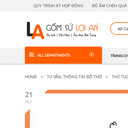
QUY TRÌNH KÝ HỢP ĐỒNG
BỘ ẤM CHÉN QUÀ 
ALL DEPARTMENTS
TRANG C
HOME
TƯ VẤN, THÔNG TIN ĐỒ THỜ
THỦ TỤ
21
Th7