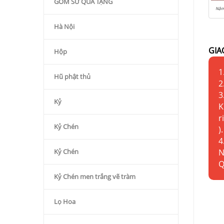
GỐM SỨ QÙA TẶNG
Nậm 
Hà Nội
GIA
Hộp
1
Hũ phật thủ
2
3
Kỷ
K
r
Kỷ Chén
).
4
Kỷ Chén
N
Q
Kỷ Chén men trắng vẽ tràm
Lọ Hoa