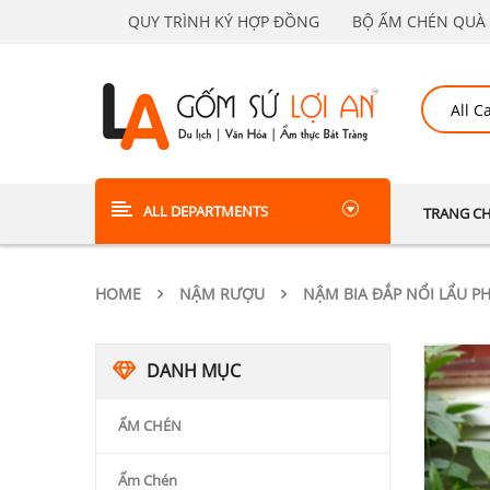
QUY TRÌNH KÝ HỢP ĐỒNG
BỘ ẤM CHÉN QUÀ 
ALL DEPARTMENTS
TRANG C
HOME
NẬM RƯỢU
NẬM BIA ĐẮP NỔI LẨU P
DANH MỤC
ẤM CHÉN
Ấm Chén