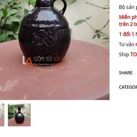
Bộ sản
Miễn ph
trên 2 t
1 đổi 1
N
Tư vấn
Ship
TO
SHARE
CATEGO