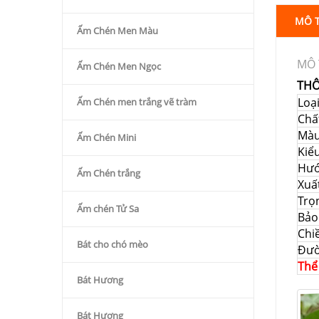
MÔ 
Ấm Chén Men Màu
MÔ 
Ấm Chén Men Ngọc
THÔ
Loạ
Ấm Chén men trắng vẽ tràm
Chất
Mà
Ấm Chén Mini
Kiể
Hướ
Ấm Chén trắng
Xuấ
Trọ
Ấm chén Tử Sa
Bảo
Chi
Bát cho chó mèo
Đườ
Thể
Bát Hương
Bát Hương