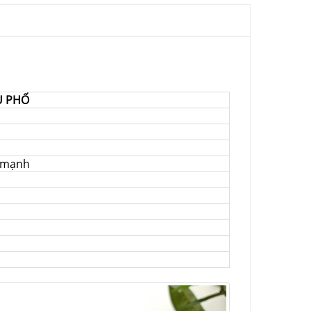
U PHỐ
p mạnh