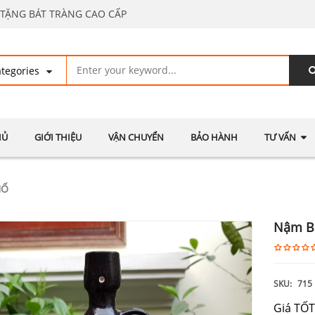
TẶNG BÁT TRÀNG CAO CẤP
HỦ
GIỚI THIỆU
VẬN CHUYỂN
BẢO HÀNH
TƯ VẤN
HỐ
Nậm B
SKU:
715
Giá TỐT