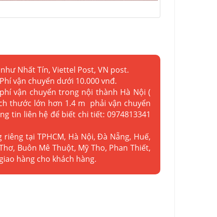
như Nhất Tín, Viettel Post, VN post.
 Phí vận chuyển dưới 10.000 vnđ.
 phí vận chuyển trong nội thành Hà Nội (
kích thước lớn hơn 1.4 m phải vận chuyển
ng tin liên hệ để biết chi tiết: 0974813341
g riêng tại TPHCM, Hà Nội, Đà Nẵng, Huế,
Thơ, Buôn Mê Thuột, Mỹ Tho, Phan Thiết,
 giao hàng cho khách hàng.