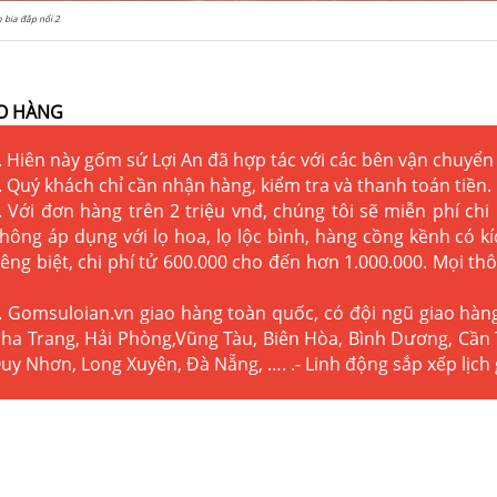
bia đắp nổi 2
O HÀNG
. Hiên này gốm sứ Lợi An đã hợp tác với các bên vận chuyển 
. Quý khách chỉ cần nhận hàng, kiểm tra và thanh toán tiền.
. Với đơn hàng trên 2 triệu vnđ, chúng tôi sẽ miễn phí chi
hông áp dụng với lọ hoa, lọ lộc bình, hàng cồng kềnh có 
iêng biệt, chi phí tử 600.000 cho đến hơn 1.000.000. Mọi thô
. Gomsuloian.vn
giao hàng toàn quốc, có đội ngũ giao hàn
ha Trang, Hải Phòng,Vũng Tàu, Biên Hòa, Bình Dương, Cần 
uy Nhơn, Long Xuyên, Đà Nẵng, …. .- Linh động sắp xếp lịch