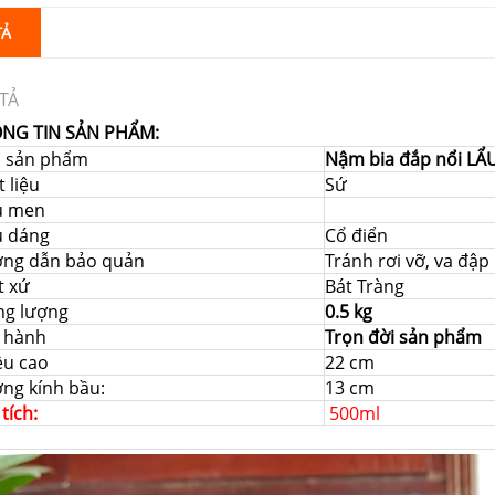
TẢ
TẢ
NG TIN SẢN PHẨM:
i sản phẩm
Nậm bia đắp nổi LẨ
 liệu
Sứ
u men
u dáng
Cổ điển
ng dẫn bảo quản
Tránh rơi vỡ, va đậ
t xứ
Bát Tràng
ng lượng
0.5 kg
 hành
Trọn đời sản phẩm
ều cao
22 cm
ng kính bầu:
13 cm
 tích:
500ml