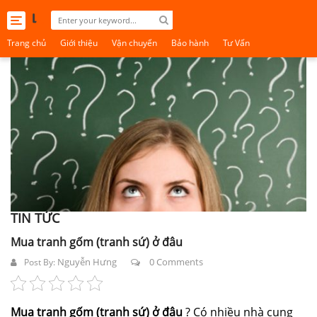
Toggle
navigation
Trang chủ
Giới thiệu
Vận chuyển
Bảo hành
Tư Vấn
TIN TỨC
Mua tranh gốm (tranh sứ) ở đâu
Nguyễn Hưng
0 Comments
Post By:
Mua tranh gốm (tranh sứ) ở đâu
? Có nhiều nhà cung