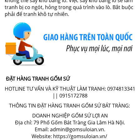
không thế sấy khô bằng lo. Việc sấy khô bằng lò sẽ làm
tranh bị co ngót, hỏng trong quá trình vào lò. Bắt buộc
phải để tranh khô tự nhiên.
ĐẶT HÀNG TRANH GỐM SỨ
HOTLINE TƯ VẤN VÀ KỸ THUẬT LÀM TRANH: 0974813341
|| 0915172788
THÔNG TIN ĐẶT HÀNG TRANH GỐM SỨ BÁT TRÀNG:
DOANH NGHIỆP GỐM SỨ LỢI AN
Địa chỉ: 79 Phố Gốm Bát Tràng Gia Lâm Hà Nội.
Email: admin@gomsuloian.vn.
Website: https://gomsuloian.vn/