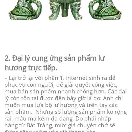
2. Đại lý
cung ứng
sản phẩm lư
hương trực tiếp.
– Lại trở lại với phần 1. Internet sinh ra để
phục vụ con người, để giải quyết công việc,
mua bán sản phẩm nhanh chóng hơn. Các đại
lý còn tồn tại được đến bây giờ là do: Anh chị
muốn mua lựa bộ lư hương và trên tay các
sản phẩm. Nhưng số lượng sản phẩm
ko
rộng
rãi
,
mẫu mã
kém
đa dạng
, Do phải nhập
hàng
từ
Bát Tràng,
mức giá
chuyên chở
sẽ
được công thêm vào
giá thành
sản