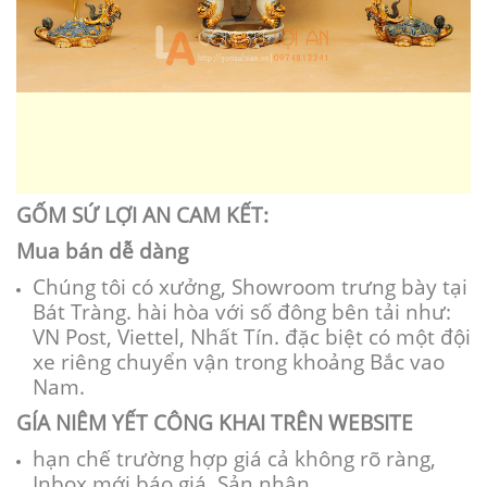
GỐM SỨ LỢI AN CAM KẾT:
Mua bán dễ dàng
Chúng tôi
có
xưởng, Showroom trưng bày tại
Bát Tràng.
hài hòa
với
số đông
bên
tải
như:
VN Post, Viettel, Nhất Tín.
đặc biệt
có
một
đội
xe riêng
chuyển vận
trong khoảng
Bắc vao
Nam.
GÍA NIÊM YẾT CÔNG KHAI TRÊN WEBSITE
hạn chế
trường hợp giá cả
không rõ ràng
,
Inbox mới báo giá. Sản
nhân