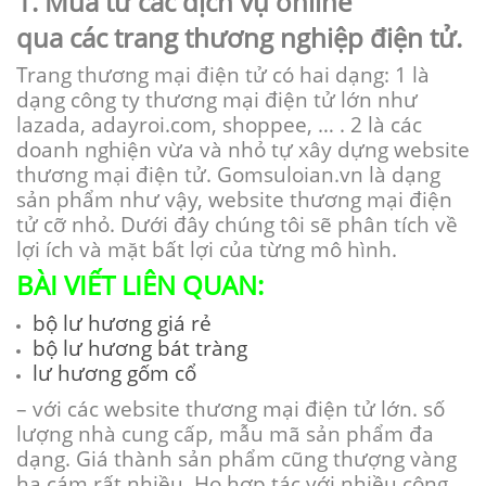
1
. Mua từ các dịch vụ online
qua
các
trang
thương nghiệp
điện tử.
Trang thương mại điện tử có hai dạng: 1 là
dạng công ty thương mại điện tử lớn như
lazada, adayroi.com, shoppee, … . 2 là các
doanh nghiện vừa và nhỏ tự xây dựng website
thương mại điện tử. Gomsuloian.vn là dạng
sản phẩm như vậy, website thương mại điện
tử cỡ nhỏ. Dưới đây chúng tôi sẽ phân tích về
lợi ích và mặt bất lợi của từng mô hình.
BÀI VIẾT LIÊN QUAN:
bộ lư hương giá rẻ
bộ lư hương bát tràng
lư hương gốm cổ
– với các website thương mại điện tử lớn. số
lượng nhà cung cấp, mẫu mã sản phẩm đa
dạng. Giá thành sản phẩm cũng thượng vàng
hạ cám rất nhiều. Họ hợp tác với nhiều công