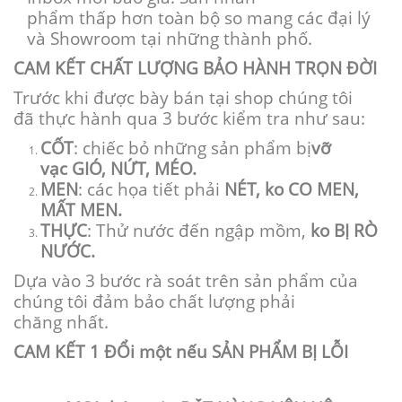
phẩm
thấp
hơn
toàn bộ
so
mang
các
đại lý
và Showroom tại
những
thành phố
.
CAM KẾT CHẤT LƯỢNG BẢO HÀNH TRỌN ĐỜI
Trước
khi
được bày bán tại
shop
chúng tôi
đã
thực hành
qua 3 bước
kiểm tra
như sau:
CỐT
:
chiếc
bỏ
những
sản phẩm bị
vỡ
vạc
GIÓ, NỨT, MÉO.
MEN
:
các
họa tiết phải
NÉT,
ko
CO MEN,
MẤT MEN.
THỰC
: Thử nước
đến
ngập
mồm
,
ko
BỊ RÒ
NƯỚC.
Dựa vào 3 bước
rà soát
trên sản phẩm của
chúng tôi đảm bảo chất lượng
phải
chăng
nhất.
CAM KẾT
1
ĐỔi
một
nếu
SẢN PHẨM BỊ LỖI