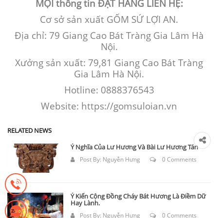
MỌI
thông tin
ĐẶT HÀNG LIÊN HỆ:
Cơ sở sản xuất GỐM SỨ LỢI AN.
Địa chỉ: 79 Giang Cao Bát Tràng Gia Lâm Hà
Nội.
Xưởng sản xuất: 79,81 Giang Cao Bát Tràng
Gia Lâm Hà Nội.
Hotline: 0888376543
Website: https://gomsuloian.vn
RELATED NEWS
Ý Nghĩa Của Lư Hương Và Bài Lư Hương Tán
Post By:
Nguyễn Hưng
0 Comments
Ý Kiến Cộng Đồng Cháy Bát Hương Là Điềm Dữ
Hay Lành.
Post By:
Nguyễn Hưng
0 Comments