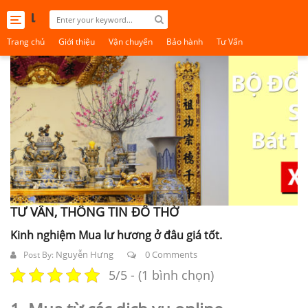
Toggle
navigation
Trang chủ
Giới thiệu
Vận chuyển
Bảo hành
Tư Vấn
TƯ VẤN, THÔNG TIN ĐỒ THỜ
Kinh nghiệm Mua lư hương ở đâu giá tốt.
Nguyễn Hưng
0 Comments
Post By:
5/5 - (1 bình chọn)