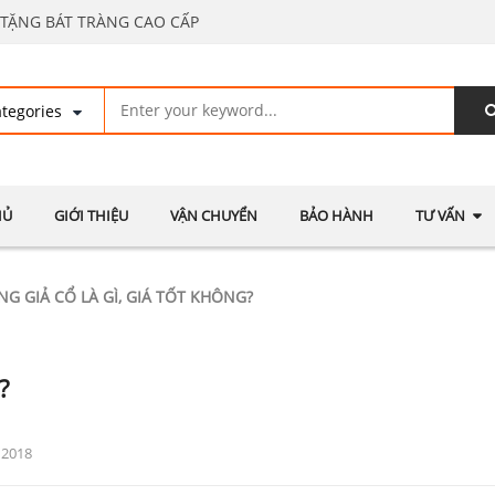
TẶNG BÁT TRÀNG CAO CẤP
HỦ
GIỚI THIỆU
VẬN CHUYỂN
BẢO HÀNH
TƯ VẤN
G GIẢ CỔ LÀ GÌ, GIÁ TỐT KHÔNG?
?
 2018