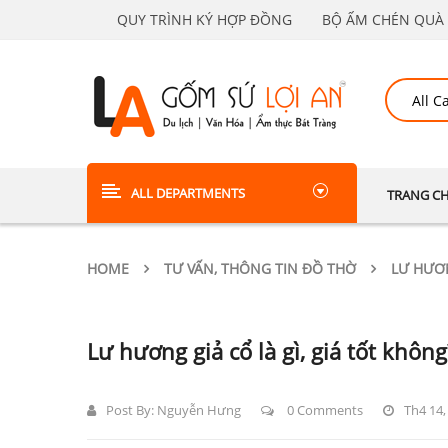
QUY TRÌNH KÝ HỢP ĐỒNG
BỘ ẤM CHÉN QUÀ 
ALL DEPARTMENTS
TRANG C
HOME
TƯ VẤN, THÔNG TIN ĐỒ THỜ
LƯ HƯƠN
Lư hương giả cổ là gì, giá tốt không
Post By:
Nguyễn Hưng
0 Comments
Th4 14,