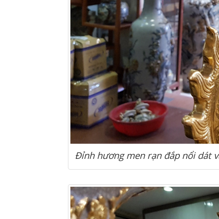
Đỉnh hương men rạn đắp nổi dát 