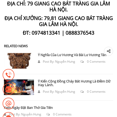
ĐỊA CHỈ: 79 GIANG CAO BÁT TRÀNG GIA LÂM
HÀ NỘI.
ĐỊA CHỈ XƯỞNG: 79,81 GIANG CAO BÁT TRÀNG
GIA LÂM HÀ NỘI.
ĐT: 0974813341 | 0888376543
RELATED NEWS
Ý Nghĩa Của Lư Hương Và Bài Lư Hương Tán
Post By:
Nguyễn Hưng
0 Comments
Ý Kiến Cộng Đồng Cháy Bát Hương Là Điềm Dữ
Hay Lành.
Post By:
Nguyễn Hưng
0 Comments
Xem Ngày Đặt Ban Thờ Gia Tiên
Post By:
Nguyễn Hưng
0 Comments