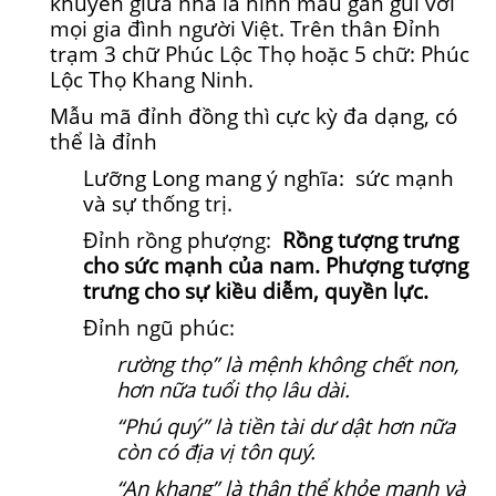
khuyển giữa nhà là hình mẫu gần gũi với
mọi gia đình người Việt. Trên thân Đỉnh
trạm 3 chữ Phúc Lộc Thọ hoặc 5 chữ: Phúc
Lộc Thọ Khang Ninh.
Mẫu mã đỉnh đồng thì cực kỳ đa dạng, có
thể là đỉnh
Lưỡng Long mang ý nghĩa: sức mạnh
và sự thống trị.
Đỉnh rồng phượng:
Rồng tượng trưng
cho sức mạnh của nam. Phượng tượng
trưng cho sự kiều diễm, quyền lực.
Đỉnh ngũ phúc:
rường thọ” là mệnh không chết non,
hơn nữa tuổi thọ lâu dài.
“Phú quý” là tiền tài dư dật hơn nữa
còn có địa vị tôn quý.
“An khang” là thân thể khỏe mạnh và