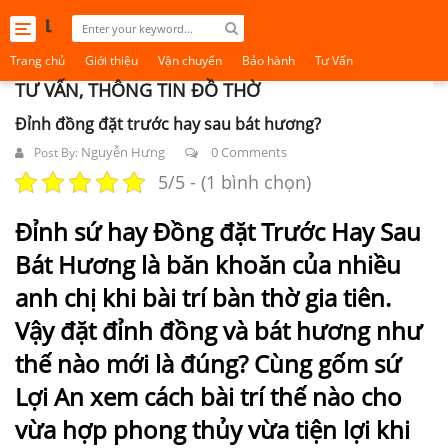
Toggle
navigation
Trang chủ
Giới thiệu
Vận chuyển
Bảo hành
Tư Vấn
TƯ VẤN, THÔNG TIN ĐỒ THỜ
Đỉnh đồng đặt trước hay sau bát hương?
Nguyễn Hưng
0 Comments
Post By:
5/5 - (1 bình chọn)
Đỉnh sứ hay Đồng đặt Trước Hay Sau
Bát Hương là băn khoăn của nhiều
anh chị khi bài trí bàn thờ gia tiên.
Vậy đặt đỉnh đồng và bát hương như
thế nào mới là đúng? Cùng gốm sứ
Lợi An xem cách bài trí thế nào cho
vừa hợp phong thủy vừa tiện lợi khi