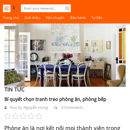
Toggle
navigation
Trang chủ
Giới thiệu
Vận chuyển
Bảo hành
Tư Vấn
TIN TỨC
Bí quyết chọn tranh treo phòng ăn, phòng bếp
Nguyễn Hưng
0 Comments
Post By:
Phòng ăn là nơi kết nối mọi thành viên trong