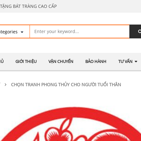
TẶNG BÁT TRÀNG CAO CẤP
HỦ
GIỚI THIỆU
VẬN CHUYỂN
BẢO HÀNH
TƯ VẤN
CHỌN TRANH PHONG THỦY CHO NGƯỜI TUỔI THÂN