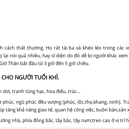
h cách thất thường. Họ rất tài ba và khéo léo trong các 
ọ lại nói quá nhiều, hay sĩ diện do đó dễ bị người khác x
Giờ Thân bắt đầu từ 3 giờ đến 5 giờ chiều.
CHO NGƯỜI TUỔI KHỈ.
n dơi, tranh tùng hạc, hoa điểu, trúc…
ứ phúc, ngũ phúc đều vượng (phúc, lộc,thọ,khang, ninh). Tra
úp tăng khả năng giao tế, quan hệ công việc, buôn bán,sản 
hướng nhà, phía đông bắc, tây bắc, tây nam;treo cao ở vị trí 