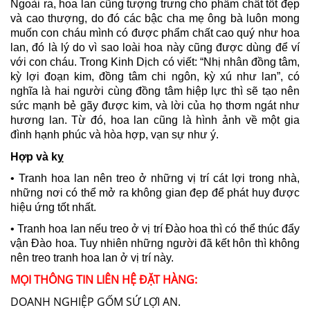
Ngoài ra, hoa lan cũng tượng trưng cho phẩm chất tốt đẹp
và cao thượng, do đó các bậc cha mẹ ông bà luôn mong
muốn con cháu mình có được phẩm chất cao quý như hoa
lan, đó là lý do vì sao loài hoa này cũng được dùng để ví
với con cháu. Trong Kinh Dịch có viết: “Nhị nhân đồng tâm,
kỳ lợi đoạn kim, đồng tâm chi ngôn, kỳ xú như lan”, có
nghĩa là hai người cùng đồng tâm hiệp lực thì sẽ tạo nên
sức mạnh bẻ gãy được kim, và lời của họ thơm ngát như
hương lan. Từ đó, hoa lan cũng là hình ảnh về một gia
đình hạnh phúc và hòa hợp, vạn sự như ý.
Hợp và kỵ
• Tranh hoa lan nên treo ở những vị trí cát lợi trong nhà,
những nơi có thể mở ra không gian đẹp để phát huy được
hiệu ứng tốt nhất.
• Tranh hoa lan nếu treo ở vị trí Đào hoa thì có thể thúc đẩy
vận Đào hoa. Tuy nhiên những người đã kết hôn thì không
nên treo tranh hoa lan ở vị trí này.
MỌI THÔNG TIN LIÊN HỆ ĐẶT HÀNG:
DOANH NGHIỆP GỐM SỨ LỢI AN.