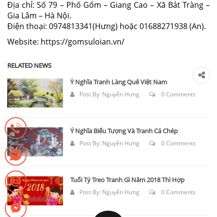
Địa chỉ: Số 79 – Phố Gốm – Giang Cao – Xã Bát Tràng –
Gia Lâm – Hà Nội.
Điện thoại: 0974813341(Hưng) hoặc 01688271938 (An).
Website: https://gomsuloian.vn/
RELATED NEWS
Ý Nghĩa Tranh Làng Quê Việt Nam
Post By:
Nguyễn Hưng
0 Comments
Ý Nghĩa Biểu Tượng Và Tranh Cá Chép
Post By:
Nguyễn Hưng
0 Comments
Tuổi Tý Treo Tranh Gì Năm 2018 Thì Hợp
Post By:
Nguyễn Hưng
0 Comments