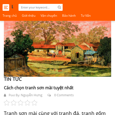
Toggle
navigation
Trang chủ
Giới thiệu
Vận chuyển
Bảo hành
Tư Vấn
TIN TỨC
Cách chọn tranh sơn mài tuyệt nhất
Nguyễn Hưng
0 Comments
Post By:
Tranh sơn mài cùng với tranh đá, tranh gốm