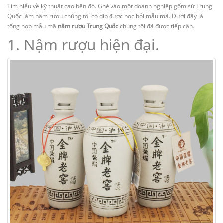
Tìm hiểu về kỹ thuật cao bên đó. Ghé vào một doanh nghiệp gốm sứ Trung
Quốc làm nậm rượu chúng tôi có dịp được học hỏi mẫu mã. Dưới đây là
tổng hợp mẫu mã
nậm rượu Trung Quốc
chúng tôi đã được tiếp cận.
1. Nậm rượu hiện đại.