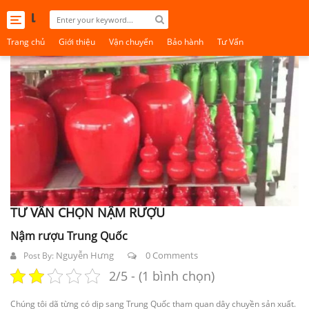
Toggle
navigation
Trang chủ
Giới thiệu
Vận chuyển
Bảo hành
Tư Vấn
TƯ VẤN CHỌN NẬM RƯỢU
Nậm rượu Trung Quốc
Nguyễn Hưng
0 Comments
Post By:
2/5 - (1 bình chọn)
Chúng tôi dã từng có dịp sang Trung Quốc tham quan dây chuyền sản xuất.