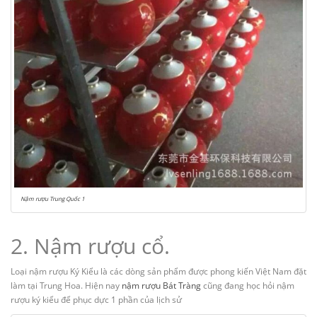
Nậm rượu Trung Quốc 1
2. Nậm rượu cổ.
Loại nậm rượu Ký Kiểu là các dòng sản phẩm được phong kiến Việt Nam đặt
làm tại Trung Hoa. Hiện nay
nậm rượu Bát Tràng
cũng đang học hỏi nậm
rượu ký kiểu để phục dực 1 phần của lịch sử