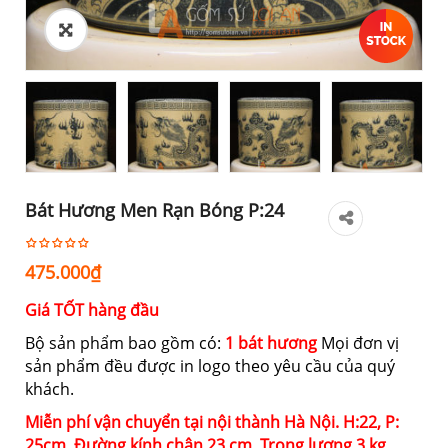
Bát Hương Men Rạn Bóng P:24
475.000
₫
Giá TỐT hàng đầu
Bộ sản phẩm bao gồm có:
1 bát hương
Mọi đơn vị
sản phẩm đều được in logo theo yêu cầu của quý
khách.
Miễn phí vận chuyển tại nội thành Hà Nội. H:22, P:
25cm, Đường kính chân
23 cm,
Trọng lượng
3 kg