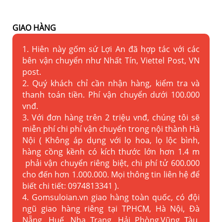
GIAO HÀNG
1. Hiên này gốm sứ Lợi An đã hợp tác với các
bên vận chuyển như Nhất Tín, Viettel Post, VN
post.
2. Quý khách chỉ cần nhận hàng, kiểm tra và
thanh toán tiền. Phí vận chuyển dưới 100.000
vnđ.
3. Với đơn hàng trên 2 triệu vnđ, chúng tôi sẽ
miễn phí chi phí vận chuyển trong nội thành Hà
Nội ( Không áp dụng với lọ hoa, lọ lộc bình,
hàng cồng kềnh có kích thước lớn hơn 1.4 m
phải vận chuyển riêng biệt, chi phí tử 600.000
cho đến hơn 1.000.000. Mọi thông tin liên hệ để
biết chi tiết: 0974813341 ).
4. Gomsuloian.vn
giao hàng toàn quốc, có đội
ngũ giao hàng riêng tại TPHCM, Hà Nội, Đà
Nẵng, Huế, Nha Trang, Hải Phòng,Vũng Tàu,