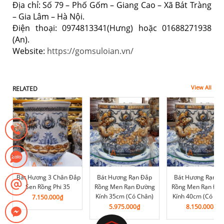
Địa chỉ: Số 79 – Phố Gốm – Giang Cao – Xã Bát Tràng
– Gia Lâm – Hà Nội.
Điện thoại: 0974813341(Hưng) hoặc 01688271938
(An).
Website:
https://gomsuloian.vn/
View All
RELATED
Bát Hương 3 Chân Đắp
Bát Hương Rạn Đắp
Bát Hương Rạn Đ
Sen Rồng Phi 35
Rồng Men Rạn Đường
Rồng Men Rạn Đư
Kính 35cm (Có Chân)
Kính 40cm (Có Ch
7.150.000
₫
5.975.000
₫
8.150.000
₫