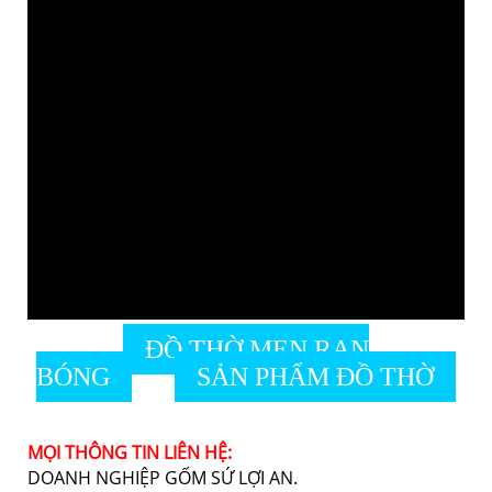
ĐỒ THỜ MEN RẠN
BÓNG
SẢN PHẨM ĐỒ THỜ
MỌI THÔNG TIN LIÊN HỆ:
DOANH NGHIỆP GỐM SỨ LỢI AN.