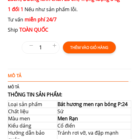
1 đổi 1
Nếu như sản phẩm lỗi.
Tư vấn
miễn phí 24/7
Ship
TOÀN QUỐC
THÊM VÀO GIỎ HÀNG
MÔ TẢ
T
MÔ TẢ
THÔNG TIN SẢN PHẨM:
Loại sản phẩm
Bát hương men rạn bóng P:24
Chất liệu
Sứ
Màu men
Men Rạn
Kiểu dáng
Cổ điển
Hướng dẫn bảo
Tránh rơi vỡ, va đập mạnh