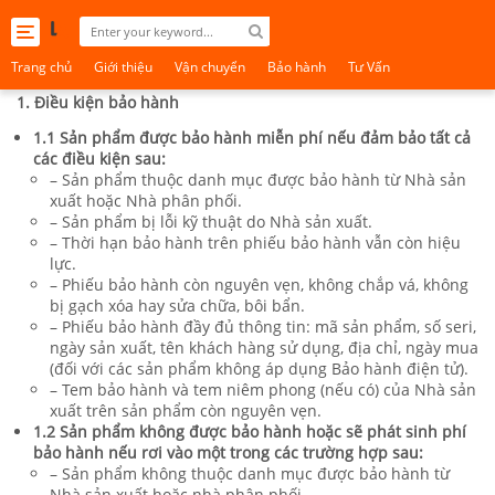
Toggle
navigation
Trang chủ
Giới thiệu
Vận chuyển
Bảo hành
Tư Vấn
1. Điều kiện bảo hành
1.1 Sản phẩm được bảo hành miễn phí nếu đảm bảo tất cả
các điều kiện sau:
– Sản phẩm thuộc danh mục được bảo hành từ Nhà sản
xuất hoặc Nhà phân phối.
– Sản phẩm bị lỗi kỹ thuật do Nhà sản xuất.
– Thời hạn bảo hành trên phiếu bảo hành vẫn còn hiệu
lực.
– Phiếu bảo hành còn nguyên vẹn, không chắp vá, không
bị gạch xóa hay sửa chữa, bôi bẩn.
– Phiếu bảo hành đầy đủ thông tin: mã sản phẩm, số seri,
ngày sản xuất, tên khách hàng sử dụng, địa chỉ, ngày mua
(đối với các sản phẩm không áp dụng Bảo hành điện tử).
– Tem bảo hành và tem niêm phong (nếu có) của Nhà sản
xuất trên sản phẩm còn nguyên vẹn.
1.2 Sản phẩm không được bảo hành hoặc sẽ phát sinh phí
bảo hành nếu rơi vào một trong các trường hợp sau:
– Sản phẩm không thuộc danh mục được bảo hành từ
Nhà sản xuất hoặc nhà phân phối.