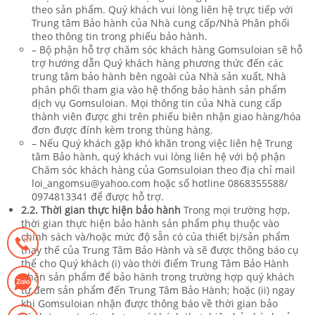
theo sản phẩm. Quý khách vui lòng liên hệ trực tiếp với
Trung tâm Bảo hành của Nhà cung cấp/Nhà Phân phối
theo thông tin trong phiếu bảo hành.
– Bộ phận hỗ trợ chăm sóc khách hàng Gomsuloian sẽ hỗ
trợ hướng dẫn Quý khách hàng phương thức đến các
trung tâm bảo hành bên ngoài của Nhà sản xuất, Nhà
phân phối tham gia vào hệ thống bảo hành sản phẩm
dịch vụ Gomsuloian. Mọi thông tin của Nhà cung cấp
thành viên được ghi trên phiếu biên nhận giao hàng/hóa
đơn được đính kèm trong thùng hàng.
– Nếu Quý khách gặp khó khăn trong việc liên hệ Trung
tâm Bảo hành, quý khách vui lòng liên hệ với bộ phận
Chăm sóc khách hàng của Gomsuloian theo địa chỉ mail
loi_angomsu@yahoo.com hoặc số hotline 0868355588/
0974813341 để được hỗ trợ.
2.2. Thời gian thực hiện bảo hành
Trong mọi trường hợp,
thời gian thực hiện bảo hành sản phẩm phụ thuộc vào
chính sách và/hoặc mức độ sẵn có của thiết bị/sản phẩm
thay thế của Trung Tâm Bảo Hành và sẽ được thông báo cụ
thể cho Quý khách (i) vào thời điểm Trung Tâm Bảo Hành
nhận sản phẩm để bảo hành trong trường hợp quý khách
tự đem sản phẩm đến Trung Tâm Bảo Hành; hoặc (ii) ngay
khi Gomsuloian nhận được thông báo về thời gian bảo